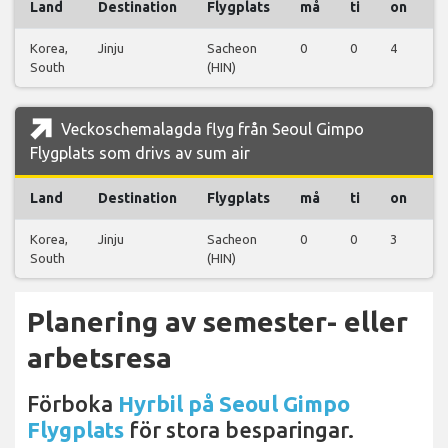
Land
Destination
Flygplats
må
ti
on
t
Korea,
Jinju
Sacheon
0
0
4
3
South
(HIN)
Veckoschemalagda flyg från Seoul Gimpo
Flygplats som drivs av sum air
Land
Destination
Flygplats
må
ti
on
t
Korea,
Jinju
Sacheon
0
0
3
4
South
(HIN)
Planering av semester- eller
arbetsresa
Förboka
Hyrbil på Seoul Gimpo
Flygplats
för stora besparingar.