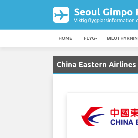
Seoul Gimpo 
Viktig flygplatsinformation 
HOME
FLYG
BILUTHYRNI
China Eastern Airlines