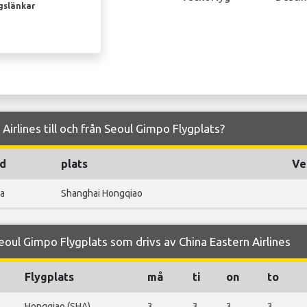
gslänkar
 Airlines till och från Seoul Gimpo Flygplats?
d
plats
Ve
a
Shanghai Hongqiao
oul Gimpo Flygplats som drivs av China Eastern Airlines
Flygplats
må
ti
on
to
Hongqiao (SHA)
3
3
3
3