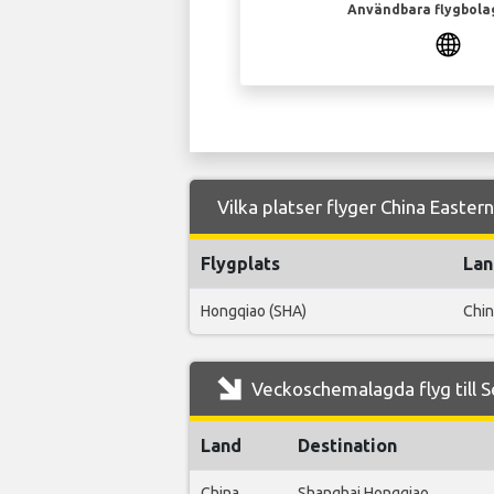
Användbara flygbola
Vilka platser flyger China Eastern
Flygplats
Lan
Hongqiao (SHA)
Chin
Veckoschemalagda flyg till Se
Land
Destination
China
Shanghai Hongqiao