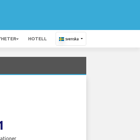
YHETER
HOTELL
svenska
1
ationer