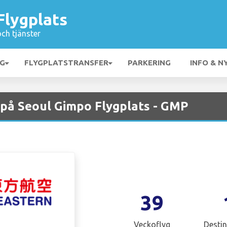
Flygplats
och tjänster
NG
FLYGPLATSTRANSFER
PARKERING
INFO & N
 på Seoul Gimpo Flygplats - GMP
39
Veckoflyg
Destin