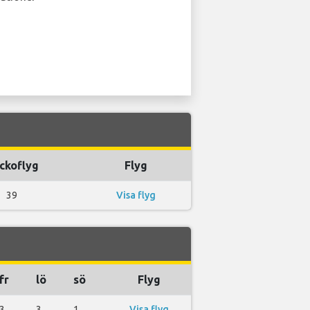
ckoflyg
Flyg
39
Visa flyg
fr
lö
sö
Flyg
3
3
1
Visa flyg