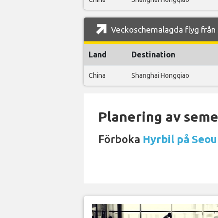
Veckoschemalagda flyg från S
Land
Destination
China
Shanghai Hongqiao
Planering av semes
Förboka
Hyrbil på Seou