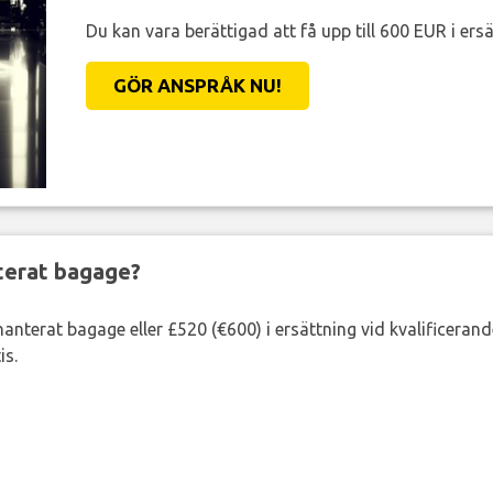
Du kan vara berättigad att få upp till 600 EUR i ersä
GÖR ANSPRÅK NU!
nterat bagage?
lhanterat bagage eller £520 (€600) i ersättning vid kvalificeran
is.