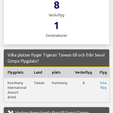
8
Veckoflyg
1
Destinationer
Vilka platser flyger Tigerair Taiwan till och från Seoul
Gimpo Flygplats?
Flygplats
Land
plats
Veckoflyg
Flyg
Kaoshiung
Taiwan
Kaohsiung
8
Visa
International
flyg
Airport
(KHH)
Veckoschemalagda flyg till Seoul Gimpo