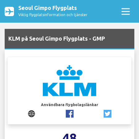
Seoul Gimpo Flygplats
Viktig flygplatsinformation och tjänster
KLM på Seoul Gimpo Flygplats - GMP
Användbara flygbolagslänkar
48