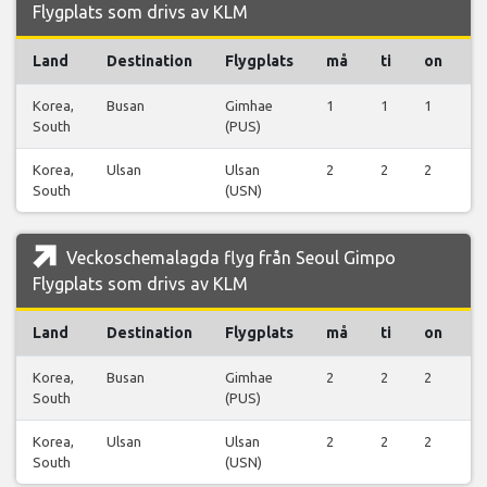
Flygplats som drivs av KLM
Land
Destination
Flygplats
må
ti
on
t
Korea,
Busan
Gimhae
1
1
1
1
South
(PUS)
Korea,
Ulsan
Ulsan
2
2
2
2
South
(USN)
Veckoschemalagda flyg från Seoul Gimpo
Flygplats som drivs av KLM
Land
Destination
Flygplats
må
ti
on
t
Korea,
Busan
Gimhae
2
2
2
2
South
(PUS)
Korea,
Ulsan
Ulsan
2
2
2
2
South
(USN)