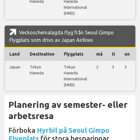
Haneda
Haneda
International
(HND)
Veckoschemalagda flyg från Seoul Gimpo
Flygplats som drivs av Japan Airlines
Land
Destination
Flygplats
må
ti
on
Japan
Tokyo
Tokyo
2
3
3
Haneda
Haneda
International
(HND)
Planering av semester- eller
arbetsresa
Förboka
Hyrbil på Seoul Gimpo
Flygplats
för stora besparingar.