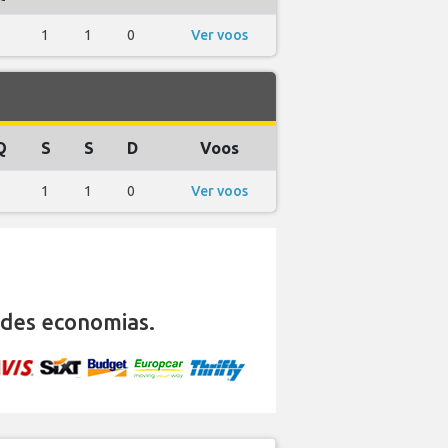
1
1
1
0
Ver voos
Q
S
S
D
Voos
1
1
1
0
Ver voos
des economias.