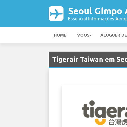
Seoul Gimpo 
Essencial Informações Aerop
HOME
VOOS
ALUGUER D
Tigerair Taiwan em Se