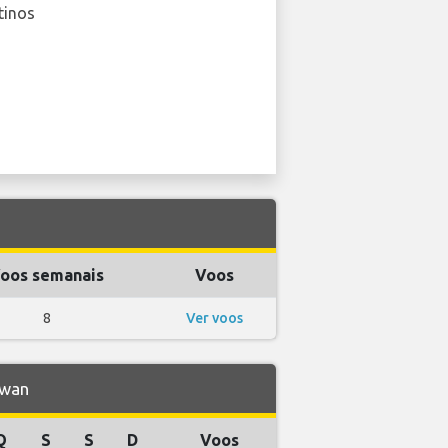
tinos
oos semanais
Voos
8
Ver voos
iwan
Q
S
S
D
Voos