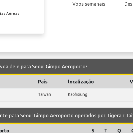
Voos semanais
Des
ias Aéreas
n voa de e para Seoul Gimpo Aeroporto?
País
localização
V
Taiwan
Kaohsiung
e para Seoul Gimpo Aeroporto operados por Tigerair Ta
orto
S
T
Q