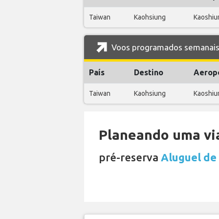
Taiwan
Kaohsiung
Kaoshiun
Voos programados semanais 
País
Destino
Aerop
Taiwan
Kaohsiung
Kaoshiun
Planeando uma via
pré-reserva
Aluguel de