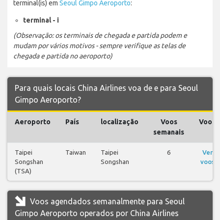
terminal(is) em
Seoul Gimpo Aeroporto
:
terminal - i
(Observação: os terminais de chegada e partida podem e
mudam por vários motivos - sempre verifique as telas de
chegada e partida no aeroporto)
Para quais locais China Airlines voa de e para Seoul
Gimpo Aeroporto?
Aeroporto
País
localização
Voos
Voos
semanais
Taipei
Taiwan
Taipei
6
Ver
Songshan
Songshan
voos
(TSA)
Voos agendados semanalmente para Seoul
Gimpo Aeroporto operados por China Airlines