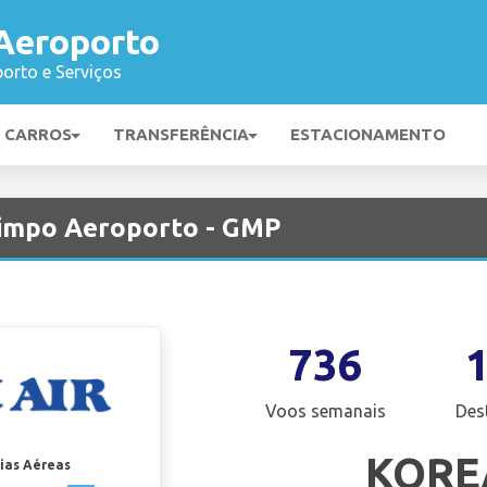
Aeroporto
orto e Serviços
E CARROS
TRANSFERÊNCIA
ESTACIONAMENTO
Gimpo Aeroporto - GMP
736
Voos semanais
Des
KORE
ias Aéreas