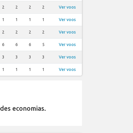
2
2
2
2
Ver voos
1
1
1
1
Ver voos
2
2
2
2
Ver voos
6
6
6
5
Ver voos
3
3
3
3
Ver voos
1
1
1
1
Ver voos
des economias.