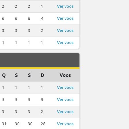
2
2
2
1
Ver voos
6
6
6
4
Ver voos
3
3
3
2
Ver voos
1
1
1
1
Ver voos
Q
S
S
D
Voos
1
1
1
1
Ver voos
5
5
5
5
Ver voos
3
3
3
2
Ver voos
31
30
30
28
Ver voos