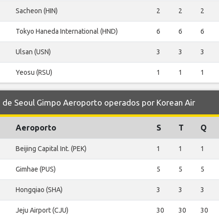
Sacheon (HIN)
2
2
2
Tokyo Haneda International (HND)
6
6
6
Ulsan (USN)
3
3
3
Yeosu (RSU)
1
1
1
de Seoul Gimpo Aeroporto operados por Korean Air
Aeroporto
S
T
Q
Beijing Capital Int. (PEK)
1
1
1
Gimhae (PUS)
5
5
5
Hongqiao (SHA)
3
3
3
Jeju Airport (CJU)
30
30
30