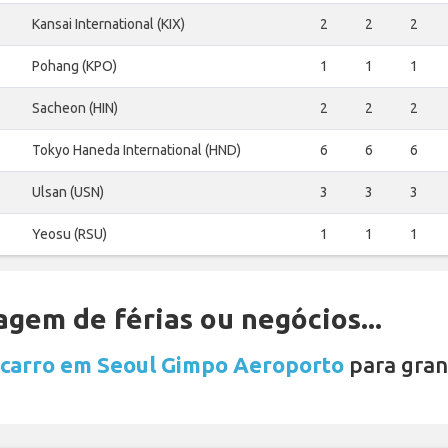
Kansai International (KIX)
2
2
2
Pohang (KPO)
1
1
1
Sacheon (HIN)
2
2
2
Tokyo Haneda International (HND)
6
6
6
Ulsan (USN)
3
3
3
Yeosu (RSU)
1
1
1
gem de férias ou negócios...
 carro em Seoul Gimpo Aeroporto
para gran