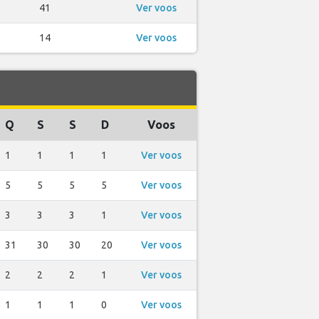
41
Ver voos
14
Ver voos
Q
S
S
D
Voos
1
1
1
1
Ver voos
5
5
5
5
Ver voos
3
3
3
1
Ver voos
31
30
30
20
Ver voos
2
2
2
1
Ver voos
1
1
1
0
Ver voos