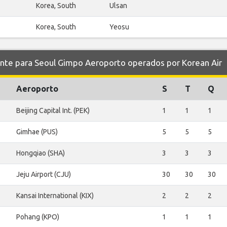
Korea, South
Ulsan
Korea, South
Yeosu
e para Seoul Gimpo Aeroporto operados por Korean Air
Aeroporto
S
T
Q
Beijing Capital Int. (PEK)
1
1
1
Gimhae (PUS)
5
5
5
Hongqiao (SHA)
3
3
3
Jeju Airport (CJU)
30
30
30
Kansai International (KIX)
2
2
2
Pohang (KPO)
1
1
1