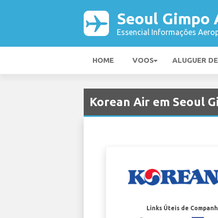
Seoul Gimpo 
Essencial Informações Aerop
HOME
VOOS
ALUGUER D
Korean Air em Seoul 
Links Úteis de Companh