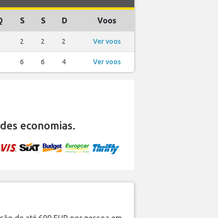
Q
S
S
D
Voos
2
2
2
2
Ver voos
6
6
6
4
Ver voos
des economias.