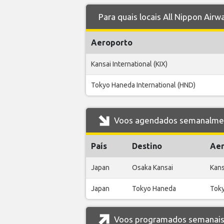
Para quais locais All Nippon Air
Aeroporto
Kansai International (KIX)
Tokyo Haneda International (HND)
Voos agendados semanalment
País
Destino
Aer
Japan
Osaka Kansai
Kans
Japan
Tokyo Haneda
Toky
Voos programados semanais 