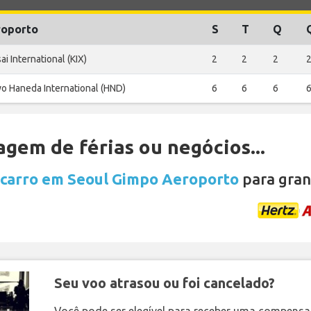
oporto
S
T
Q
ai International (KIX)
2
2
2
o Haneda International (HND)
6
6
6
gem de férias ou negócios...
 carro em Seoul Gimpo Aeroporto
para gran
Seu voo atrasou ou foi cancelado?