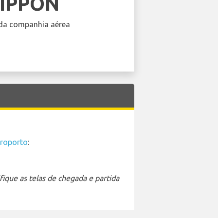
NIPPON
da companhia aérea
roporto
:
ique as telas de chegada e partida