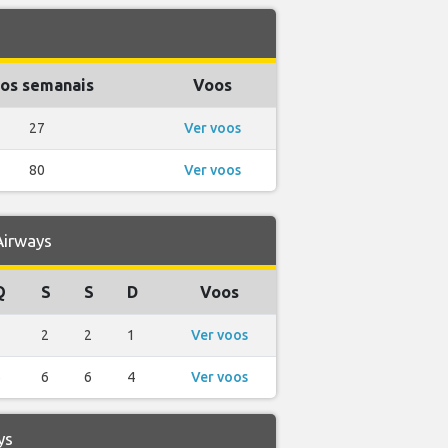
os semanais
Voos
27
Ver voos
80
Ver voos
Airways
Q
S
S
D
Voos
2
2
2
1
Ver voos
6
6
6
4
Ver voos
ys