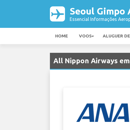
Seoul Gimpo 
Essencial Informações Aerop
HOME
VOOS
ALUGUER D
All Nippon Airways e