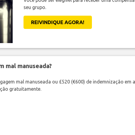
Você pode ser elegível para receber uma compens
seu grupo.
REIVINDIQUE AGORA!
em mal manuseada?
bagagem mal manuseada ou £520 (€600) de indemnização em a
ação gratuitamente.