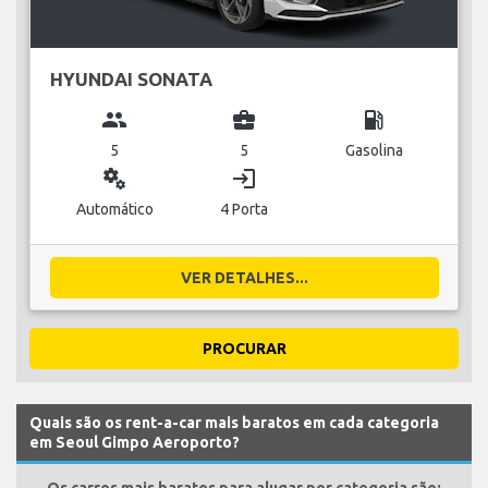
HYUNDAI SONATA
group
business_center
local_gas_station
5
5
Gasolina
miscellaneous_services
login
Automático
4 Porta
VER DETALHES...
PROCURAR
Quais são os rent-a-car mais baratos em cada categoria
em Seoul Gimpo Aeroporto?
Os carros mais baratos para alugar por categoria são: