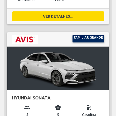
Automático
5 Porta
VER DETALHES...
FAMILIAR GRANDE
HYUNDAI SONATA
group
business_center
local_gas_station
5
5
Gasolina