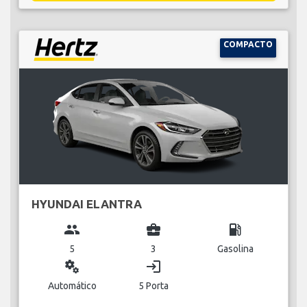
COMPACTO
HYUNDAI ELANTRA
group
business_center
local_gas_station
5
3
Gasolina
miscellaneous_services
login
Automático
5 Porta