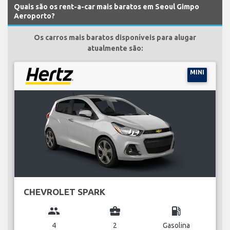
Quais são os rent-a-car mais baratos em Seoul Gimpo
Aeroporto?
Os carros mais baratos disponíveis para alugar
atualmente são:
MINI
CHEVROLET SPARK
group
business_center
local_gas_station
4
2
Gasolina