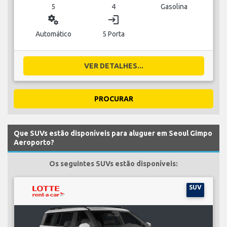
5
4
Gasolina
miscellaneous_services
login
Automático
5 Porta
VER DETALHES...
PROCURAR
Que SUVs estão disponíveis para aluguer em Seoul Gimpo
Aeroporto?
Os seguintes SUVs estão disponíveis:
SUV