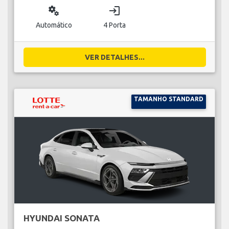
miscellaneous_services
login
Automático
4 Porta
VER DETALHES...
TAMANHO STANDARD
HYUNDAI SONATA