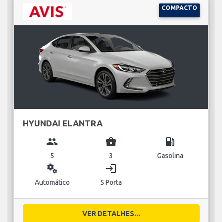
COMPACTO
HYUNDAI ELANTRA
group
business_center
local_gas_station
5
3
Gasolina
miscellaneous_services
login
Automático
5 Porta
VER DETALHES...