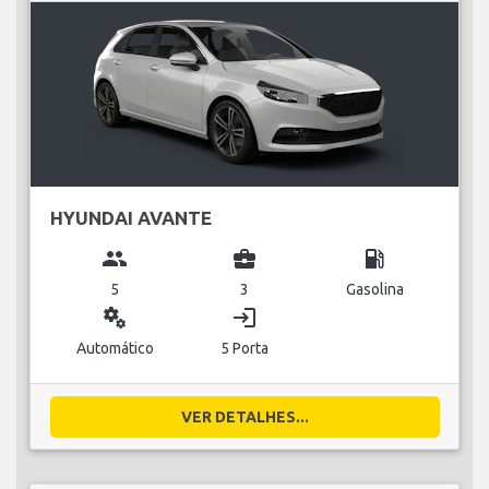
HYUNDAI AVANTE
group
business_center
local_gas_station
5
3
Gasolina
miscellaneous_services
login
Automático
5 Porta
VER DETALHES...