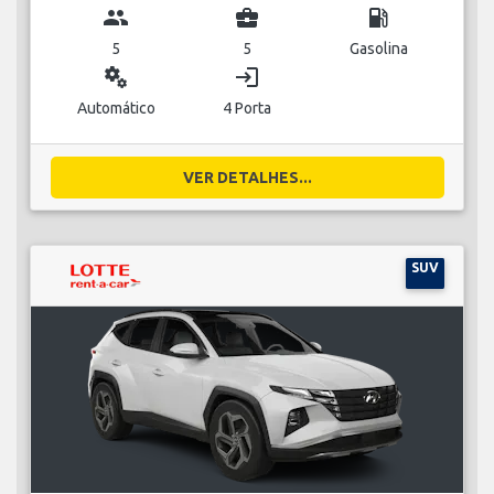
group
business_center
local_gas_station
5
5
Gasolina
miscellaneous_services
login
Automático
4 Porta
VER DETALHES...
SUV