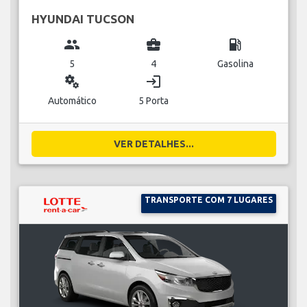
HYUNDAI TUCSON
group
business_center
local_gas_station
5
4
Gasolina
miscellaneous_services
login
Automático
5 Porta
VER DETALHES...
TRANSPORTE COM 7 LUGARES