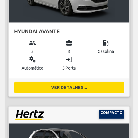
HYUNDAI AVANTE
group
business_center
local_gas_station
5
3
Gasolina
miscellaneous_services
login
Automático
5 Porta
VER DETALHES...
COMPACTO