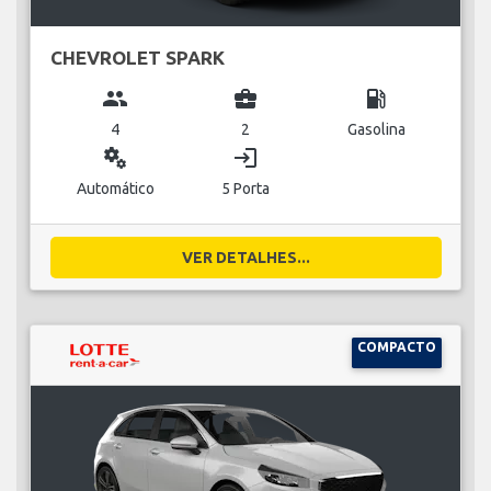
CHEVROLET SPARK
group
business_center
local_gas_station
4
2
Gasolina
miscellaneous_services
login
Automático
5 Porta
VER DETALHES...
COMPACTO