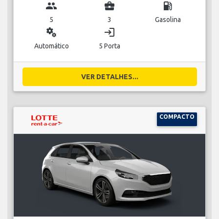
group
business_center
local_gas_station
5
3
Gasolina
miscellaneous_services
login
Automático
5 Porta
VER DETALHES...
COMPACTO