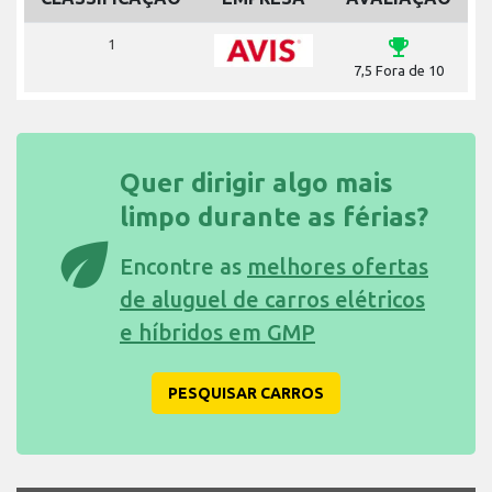
emoji_events
1
7,5 Fora de 10
Quer dirigir algo mais
limpo durante as férias?
eco
Encontre as
melhores ofertas
de aluguel de carros elétricos
e híbridos em GMP
PESQUISAR CARROS