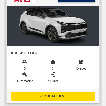
KIA SPORTAGE
group
business_center
local_gas_station
5
3
Diesel
miscellaneous_services
login
Automático
5 Porta
VER DETALHES...