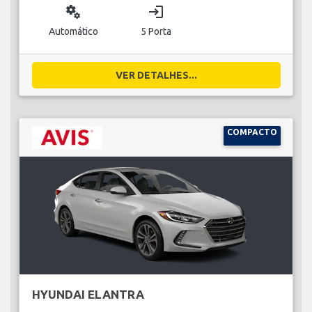
miscellaneous_services
login
Automático
5 Porta
VER DETALHES...
COMPACTO
HYUNDAI ELANTRA