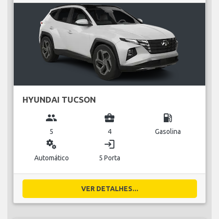
HYUNDAI TUCSON
group
business_center
local_gas_station
5
4
Gasolina
miscellaneous_services
login
Automático
5 Porta
VER DETALHES...