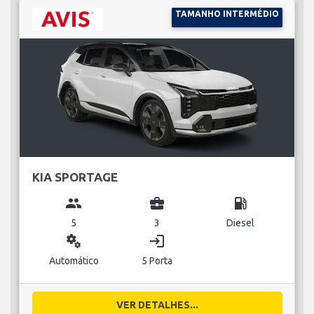
TAMANHO INTERMÉDIO
KIA SPORTAGE
group
business_center
local_gas_station
5
3
Diesel
miscellaneous_services
login
Automático
5 Porta
VER DETALHES...