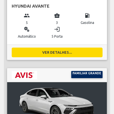
HYUNDAI AVANTE
group
business_center
local_gas_station
5
3
Gasolina
miscellaneous_services
login
Automático
5 Porta
VER DETALHES...
FAMILIAR GRANDE