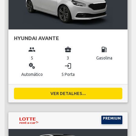
HYUNDAI AVANTE
group
business_center
local_gas_station
5
3
Gasolina
miscellaneous_services
login
Automático
5 Porta
VER DETALHES...
PREMIUM