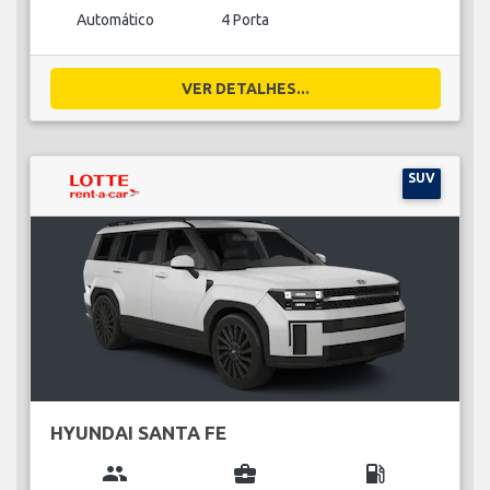
Automático
4 Porta
VER DETALHES...
SUV
HYUNDAI SANTA FE
group
business_center
local_gas_station