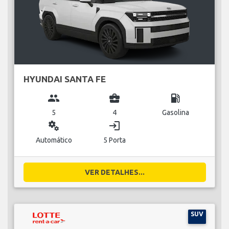
HYUNDAI SANTA FE
group
business_center
local_gas_station
5
4
Gasolina
miscellaneous_services
login
Automático
5 Porta
VER DETALHES...
SUV