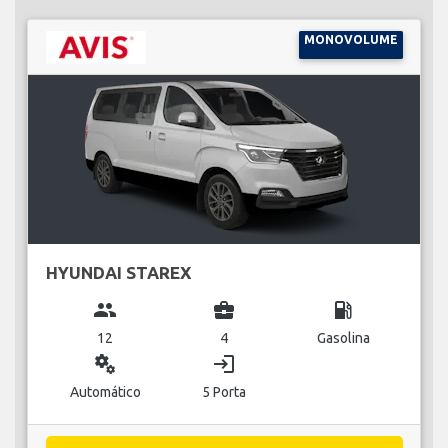
MONOVOLUME
HYUNDAI STAREX
group
business_center
local_gas_station
12
4
Gasolina
miscellaneous_services
login
Automático
5 Porta