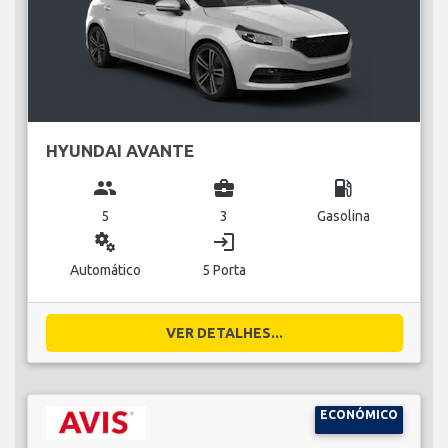
HYUNDAI AVANTE
group
business_center
local_gas_station
5
3
Gasolina
miscellaneous_services
login
Automático
5 Porta
VER DETALHES...
ECONÓMICO