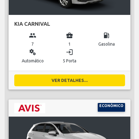
KIA CARNIVAL
group
business_center
local_gas_station
7
1
Gasolina
miscellaneous_services
login
Automático
5 Porta
VER DETALHES...
ECONÓMICO