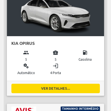
KIA OPIRUS
group
business_center
local_gas_station
5
5
Gasolina
miscellaneous_services
login
Automático
4 Porta
VER DETALHES...
TAMANHO INTERMÉDIO