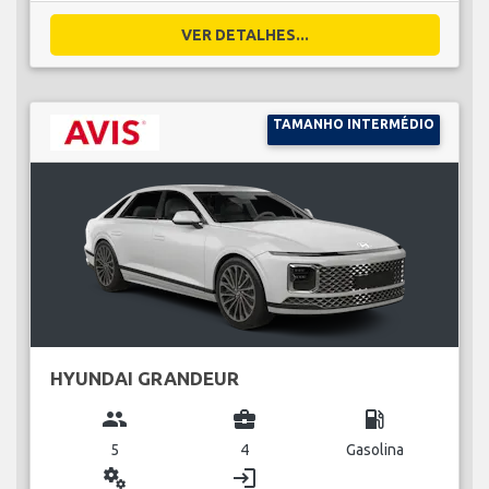
VER DETALHES...
TAMANHO INTERMÉDIO
HYUNDAI GRANDEUR
group
business_center
local_gas_station
5
4
Gasolina
miscellaneous_services
login