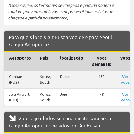
(Observação: os terminais de chegada e partida podem e
mudam por vários motivos - sempre verifique as telas de
chegada e partida no aeroporto)
Para quais locais Air Busan voa de e para Seoul
Gimpo Aeroporto?
Aeroporto
País
localização
Voos
Voos
semanais
Gimhae
Korea,
Busan
132
Ver
(PUS)
South
voos
Jeju Airport
Korea,
Jeju
48
Ver
(CJU)
South
voos
Voos agendados semanalmente para Seoul
Gimpo Aeroporto operados por Air Busan