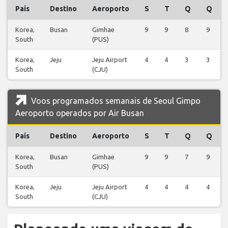
País
Destino
Aeroporto
S
T
Q
Q
Korea,
Busan
Gimhae
9
9
8
9
South
(PUS)
Korea,
Jeju
Jeju Airport
4
4
3
3
South
(CJU)
Voos programados semanais de Seoul Gimpo
Aeroporto operados por Air Busan
País
Destino
Aeroporto
S
T
Q
Q
Korea,
Busan
Gimhae
9
9
7
9
South
(PUS)
Korea,
Jeju
Jeju Airport
4
4
4
4
South
(CJU)