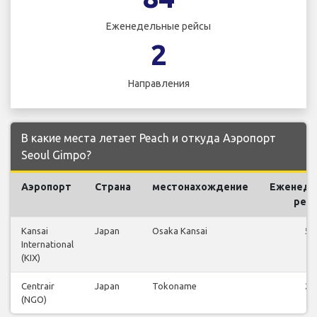
Еженедельные рейсы
2
Направления
В какие места летает Peach и откуда Аэропорт
Seoul Gimpo?
Аэропорт
Страна
местонахождение
Еженеде
рей
Kansai
Japan
Osaka Kansai
56
International
(KIX)
Centrair
Japan
Tokoname
28
(NGO)