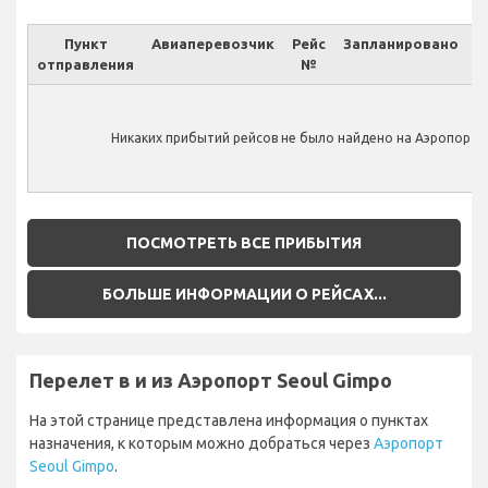
Пункт
Авиаперевозчик
Рейс
Запланировано
отправления
№
Ф
Никаких прибытий рейсов не было найдено на Аэропорт S
ПОСМОТРЕТЬ ВСЕ ПРИБЫТИЯ
БОЛЬШЕ ИНФОРМАЦИИ О РЕЙСАХ...
Перелет в и из Аэропорт Seoul Gimpo
На этой странице представлена информация о пунктах
назначения, к которым можно добраться через
Аэропорт
Seoul Gimpo
.