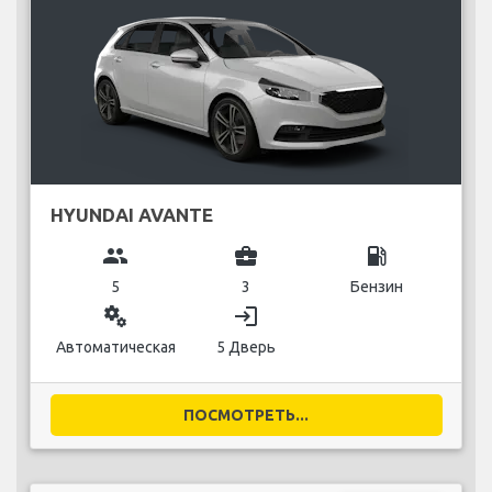
HYUNDAI AVANTE
group
business_center
local_gas_station
5
3
Бензин
miscellaneous_services
login
Автоматическая
5 Дверь
ПОСМОТРЕТЬ...