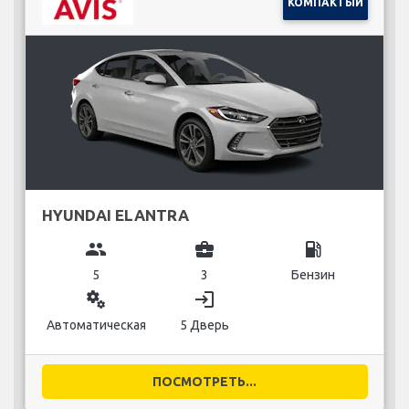
КОМПАКТЫЙ
HYUNDAI ELANTRA
group
business_center
local_gas_station
5
3
Бензин
miscellaneous_services
login
Автоматическая
5 Дверь
ПОСМОТРЕТЬ...