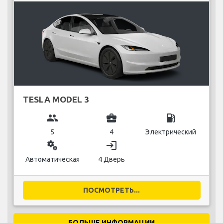
TESLA MODEL 3
group
business_center
local_gas_station
5
4
Электрический
miscellaneous_services
login
Автоматическая
4 Дверь
ПОСМОТРЕТЬ...
БОЛЬШЕ ИНФОРМАЦИИ