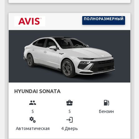
ПОЛНОРАЗМЕРНЫЙ
HYUNDAI SONATA
group
business_center
local_gas_station
5
5
Бензин
miscellaneous_services
login
Автоматическая
4 Дверь