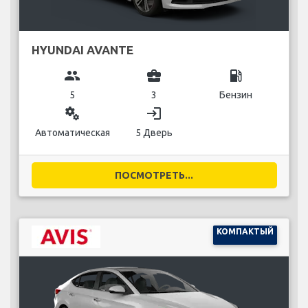
HYUNDAI AVANTE
group
business_center
local_gas_station
5
3
Бензин
miscellaneous_services
login
Автоматическая
5 Дверь
ПОСМОТРЕТЬ...
КОМПАКТЫЙ