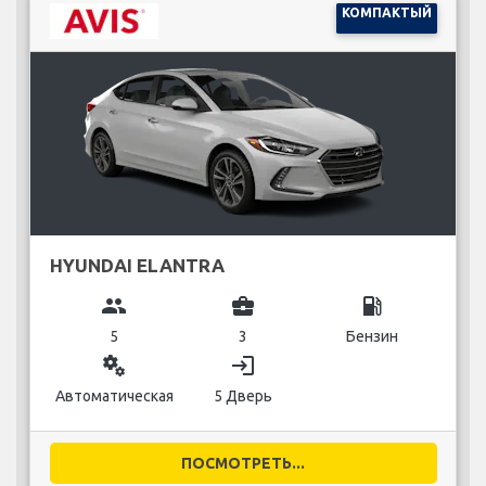
КОМПАКТЫЙ
HYUNDAI ELANTRA
group
business_center
local_gas_station
5
3
Бензин
miscellaneous_services
login
Автоматическая
5 Дверь
ПОСМОТРЕТЬ...