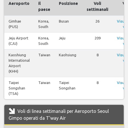
Aeroporto
il
Posizione
Voli
Vol
paese
settimanali
Gimhae
Korea,
Busan
26
Visual
(PUS)
South
vol
Jeju Airport
Korea,
Jeju
209
Visual
(CJU)
South
vol
Kaoshiung
Taiwan
Kaohsiung
8
Visual
International
vol
Airport
(KHH)
Taipei
Taiwan
Taipei
8
Visual
Songshan
Songshan
vol
(TSA)
Voli di linea settimanali per Aeroporto Seoul
Gimpo operati da T'way Air