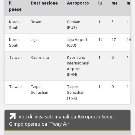
il
Destinazione
Aeroporto
lu
ma
me
paese
Korea,
Busan
Gimhae
1
3
1
South
(PUS)
Korea,
Jeju
Jeju Airport
14
17
14
South
(CJU)
Taiwan
Kaohsiung
Kaoshiung
1
0
1
International
Airport
(KHH)
Taiwan
Taipei
Taipei
1
0
1
Songshan
Songshan
(TSA)
Voli di linea settimanali da Aeroporto Seoul
Gimpo operati da T'way Air