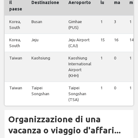
il
Destinazione
Aeroporto
lu
ma
me
paese
Korea,
Busan
Gimhae
1
3
1
South
(PUS)
Korea,
Jeju
Jeju Airport
15
16
14
South
(CJU)
Taiwan
Kaohsiung
Kaoshiung
1
0
1
International
Airport
(KHH)
Taiwan
Taipei
Taipei
1
0
1
Songshan
Songshan
(TSA)
Organizzazione di una
vacanza o viaggio d'affari...