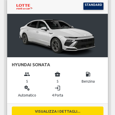
STANDARD
HYUNDAI SONATA
group
business_center
local_gas_station
5
5
Benzina
miscellaneous_services
login
Automatico
4 Porta
VISUALIZZA I DETTAGLI...