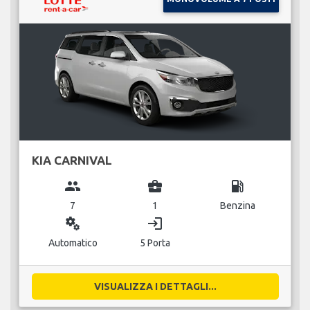
KIA CARNIVAL
group
business_center
local_gas_station
7
1
Benzina
miscellaneous_services
login
Automatico
5 Porta
VISUALIZZA I DETTAGLI...