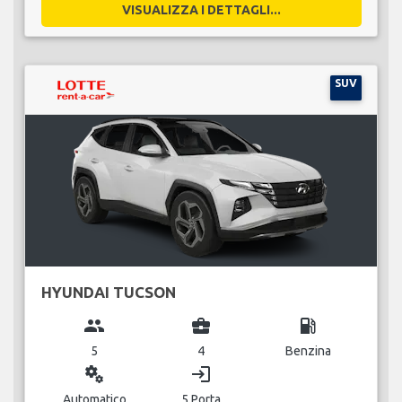
VISUALIZZA I DETTAGLI...
SUV
HYUNDAI TUCSON
group
business_center
local_gas_station
5
4
Benzina
miscellaneous_services
login
Automatico
5 Porta