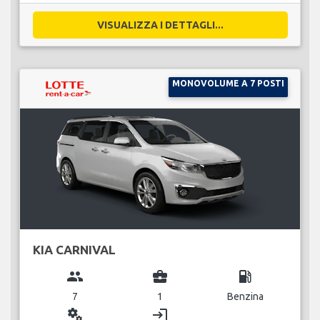
VISUALIZZA I DETTAGLI...
MONOVOLUME A 7 POSTI
KIA CARNIVAL
group
business_center
local_gas_station
7
1
Benzina
miscellaneous_services
login