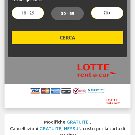
18 - 29
70+
30 - 69
CERCA
Modifiche
GRATUITE
,
Cancellazioni
GRATUITE
,
NESSUN
costo per la carta di