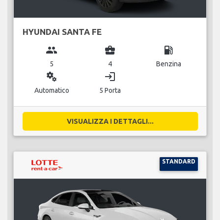
HYUNDAI SANTA FE
group
business_center
local_gas_station
5
4
Benzina
miscellaneous_services
login
Automatico
5 Porta
VISUALIZZA I DETTAGLI...
STANDARD