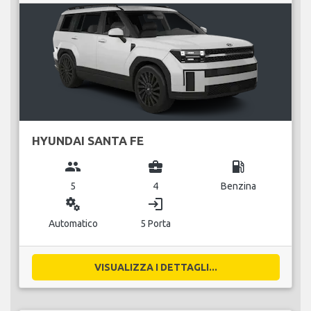
HYUNDAI SANTA FE
group
business_center
local_gas_station
5
4
Benzina
miscellaneous_services
login
Automatico
5 Porta
VISUALIZZA I DETTAGLI...