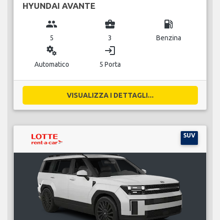
HYUNDAI AVANTE
group
business_center
local_gas_station
5
3
Benzina
miscellaneous_services
login
Automatico
5 Porta
VISUALIZZA I DETTAGLI...
SUV