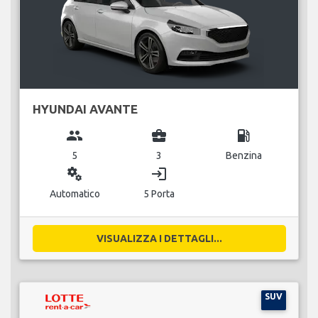
HYUNDAI AVANTE
group
business_center
local_gas_station
5
3
Benzina
miscellaneous_services
login
Automatico
5 Porta
VISUALIZZA I DETTAGLI...
SUV