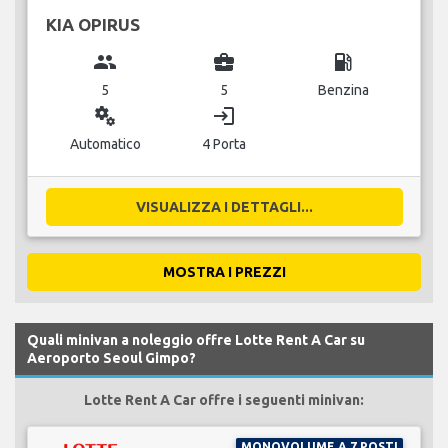
KIA OPIRUS
group
business_center
local_gas_station
5
5
Benzina
miscellaneous_services
login
Automatico
4 Porta
VISUALIZZA I DETTAGLI...
MOSTRA I PREZZI
Quali minivan a noleggio offre Lotte Rent A Car su
Aeroporto Seoul Gimpo?
Lotte Rent A Car offre i seguenti minivan:
MONOVOLUME A 7 POSTI