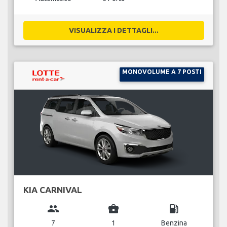
VISUALIZZA I DETTAGLI...
MONOVOLUME A 7 POSTI
KIA CARNIVAL
group
business_center
local_gas_station
7
1
Benzina