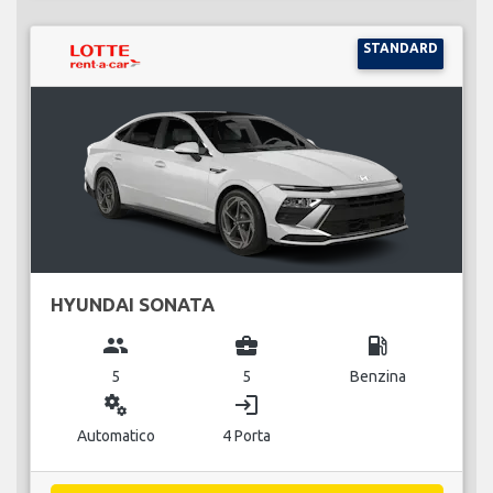
STANDARD
HYUNDAI SONATA
group
business_center
local_gas_station
5
5
Benzina
miscellaneous_services
login
Automatico
4 Porta