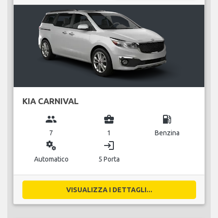
KIA CARNIVAL
group
business_center
local_gas_station
7
1
Benzina
miscellaneous_services
login
Automatico
5 Porta
VISUALIZZA I DETTAGLI...