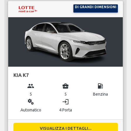
DI GRANDI DIMENSIONI
KIA K7
group
business_center
local_gas_station
5
5
Benzina
miscellaneous_services
login
Automatico
4 Porta
VISUALIZZA I DETTAGLI...