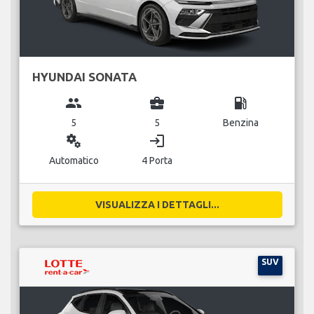
HYUNDAI SONATA
group
business_center
local_gas_station
5
5
Benzina
miscellaneous_services
login
Automatico
4 Porta
VISUALIZZA I DETTAGLI...
SUV