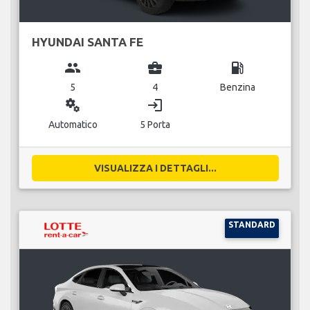
HYUNDAI SANTA FE
group
business_center
local_gas_station
5
4
Benzina
miscellaneous_services
login
Automatico
5 Porta
VISUALIZZA I DETTAGLI...
STANDARD