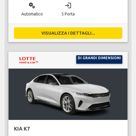
miscellaneous_services
login
Automatico
5 Porta
VISUALIZZA I DETTAGLI...
DI GRANDI DIMENSIONI
KIA K7