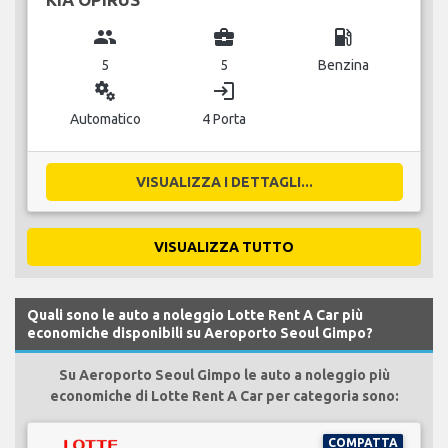
group
business_center
local_gas_station
5
5
Benzina
miscellaneous_services
login
Automatico
4 Porta
VISUALIZZA I DETTAGLI...
VISUALIZZA TUTTO
Quali sono le auto a noleggio Lotte Rent A Car più
economiche disponibili su Aeroporto Seoul Gimpo?
Su Aeroporto Seoul Gimpo le auto a noleggio più
economiche di Lotte Rent A Car per categoria sono:
COMPATTA