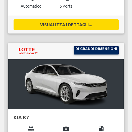
Automatico
5 Porta
VISUALIZZA I DETTAGLI...
DI GRANDI DIMENSIONI
KIA K7
group
business_center
local_gas_station