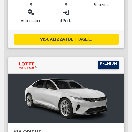
5
5
Benzina
miscellaneous_services
login
Automatico
4 Porta
VISUALIZZA I DETTAGLI...
PREMIUM
KIA OPIRUS