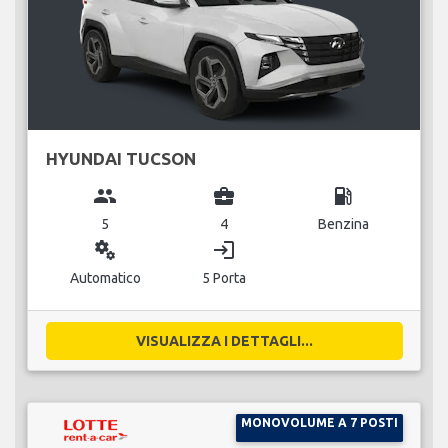
HYUNDAI TUCSON
group
business_center
local_gas_station
5
4
Benzina
miscellaneous_services
login
Automatico
5 Porta
VISUALIZZA I DETTAGLI...
MONOVOLUME A 7 POSTI