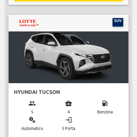
SUV
HYUNDAI TUCSON
group
business_center
local_gas_station
5
4
Benzina
miscellaneous_services
login
Automatico
5 Porta