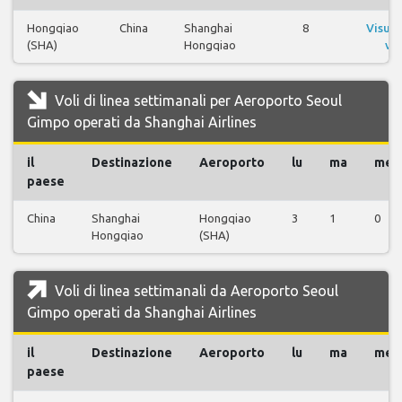
Hongqiao
China
Shanghai
8
Visual
(SHA)
Hongqiao
vol
Voli di linea settimanali per Aeroporto Seoul
Gimpo operati da Shanghai Airlines
il
Destinazione
Aeroporto
lu
ma
me
paese
China
Shanghai
Hongqiao
3
1
0
Hongqiao
(SHA)
Voli di linea settimanali da Aeroporto Seoul
Gimpo operati da Shanghai Airlines
il
Destinazione
Aeroporto
lu
ma
me
paese