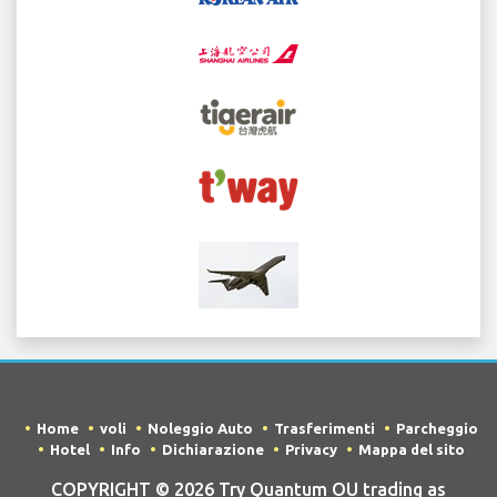
Home
voli
Noleggio Auto
Trasferimenti
Parcheggio
Hotel
Info
Dichiarazione
Privacy
Mappa del sito
COPYRIGHT © 2026 Try Quantum OU trading as