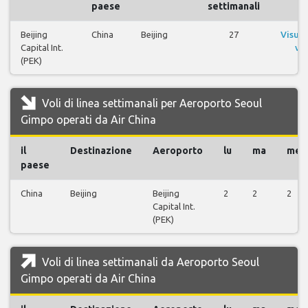
paese
settimanali
Beijing
China
Beijing
27
Visual
Capital Int.
vol
(PEK)
Voli di linea settimanali per Aeroporto Seoul
Gimpo operati da Air China
il
Destinazione
Aeroporto
lu
ma
me
paese
China
Beijing
Beijing
2
2
2
Capital Int.
(PEK)
Voli di linea settimanali da Aeroporto Seoul
Gimpo operati da Air China