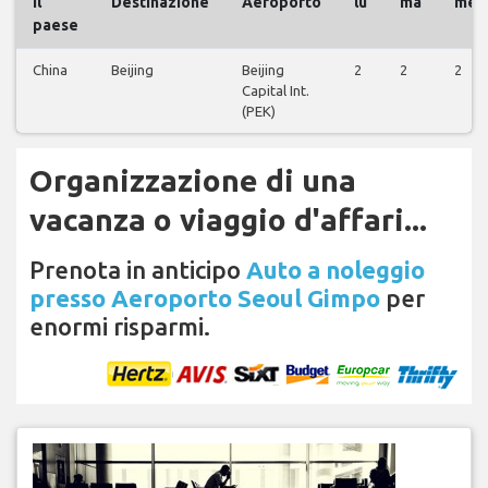
il
Destinazione
Aeroporto
lu
ma
me
paese
China
Beijing
Beijing
2
2
2
Capital Int.
(PEK)
Organizzazione di una
vacanza o viaggio d'affari...
Prenota in anticipo
Auto a noleggio
presso Aeroporto Seoul Gimpo
per
enormi risparmi.