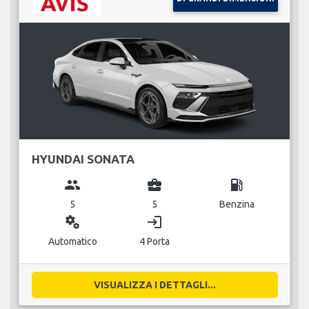
HYUNDAI SONATA
group
business_center
local_gas_station
5
5
Benzina
miscellaneous_services
login
Automatico
4 Porta
VISUALIZZA I DETTAGLI...