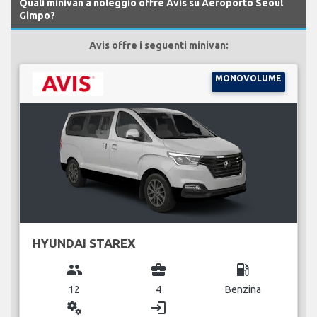
Quali minivan a noleggio offre Avis su Aeroporto Seoul
Gimpo?
Avis offre i seguenti minivan:
MONOVOLUME
HYUNDAI STAREX
group
business_center
local_gas_station
12
4
Benzina
miscellaneous_services
login