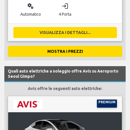
miscellaneous_services
login
Automatico
4 Porta
VISUALIZZA I DETTAGLI...
MOSTRA I PREZZI
Quali auto elettriche a noleggio offre Avis su Aeroporto
Seoul Gimpo?
Avis offre le seguenti auto elettriche:
PREMIUM