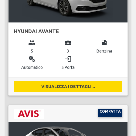
HYUNDAI AVANTE
group
business_center
local_gas_station
5
3
Benzina
miscellaneous_services
login
Automatico
5 Porta
VISUALIZZA I DETTAGLI...
COMPATTA