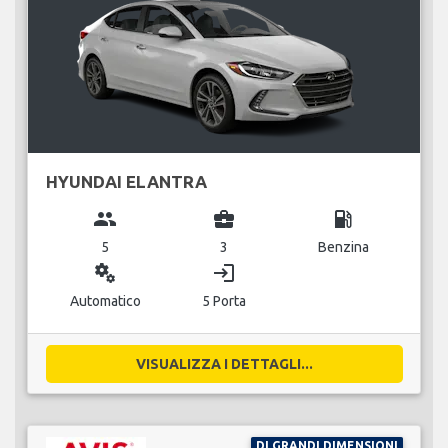
HYUNDAI ELANTRA
group
business_center
local_gas_station
5
3
Benzina
miscellaneous_services
login
Automatico
5 Porta
VISUALIZZA I DETTAGLI...
DI GRANDI DIMENSIONI