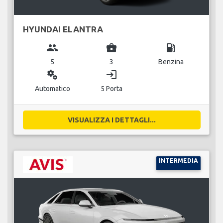
HYUNDAI ELANTRA
group
business_center
local_gas_station
5
3
Benzina
miscellaneous_services
login
Automatico
5 Porta
VISUALIZZA I DETTAGLI...
INTERMEDIA