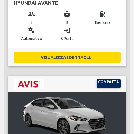
HYUNDAI AVANTE
group
business_center
local_gas_station
5
3
Benzina
miscellaneous_services
login
Automatico
5 Porta
VISUALIZZA I DETTAGLI...
COMPATTA