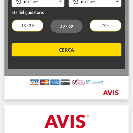
Età del guidatore:
18 - 29
70+
30 - 69
CERCA