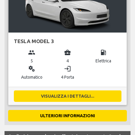
TESLA MODEL 3
group
business_center
local_gas_station
5
4
Elettrica
miscellaneous_services
login
Automatico
4 Porta
VISUALIZZA I DETTAGLI...
ULTERIORI INFORMAZIONI