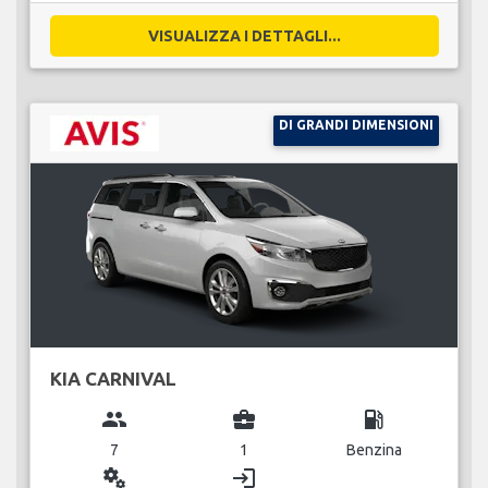
VISUALIZZA I DETTAGLI...
DI GRANDI DIMENSIONI
KIA CARNIVAL
group
business_center
local_gas_station
7
1
Benzina
miscellaneous_services
login