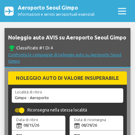
Aeroporto Seoul Gimpo
Informazioni e servizi aeroportuali essenziali
Noleggio auto AVIS su Aeroporto Seoul Gimpo
emoji_events
Classificato #1 Di 4
Confronta le compagnie di noleggio auto su Aeroporto Seoul
Gimpo
NOLEGGIO AUTO DI VALORE INSUPERABILE
Località di ritiro
Riconsegna nella stessa località
Data di ritiro
Data di riconsegna