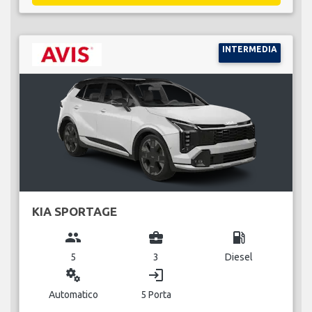
INTERMEDIA
KIA SPORTAGE
group
business_center
local_gas_station
5
3
Diesel
miscellaneous_services
login
Automatico
5 Porta