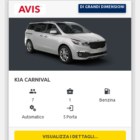
DI GRANDI DIMENSIONI
KIA CARNIVAL
group
business_center
local_gas_station
7
1
Benzina
miscellaneous_services
login
Automatico
5 Porta
VISUALIZZA I DETTAGLI...