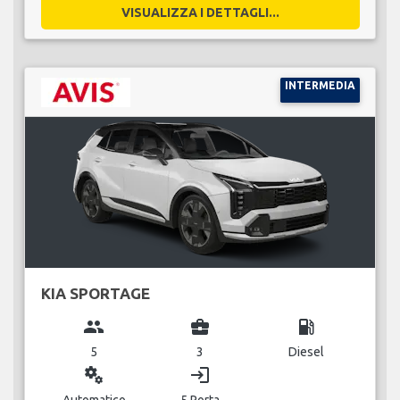
VISUALIZZA I DETTAGLI...
INTERMEDIA
KIA SPORTAGE
group
business_center
local_gas_station
5
3
Diesel
miscellaneous_services
login