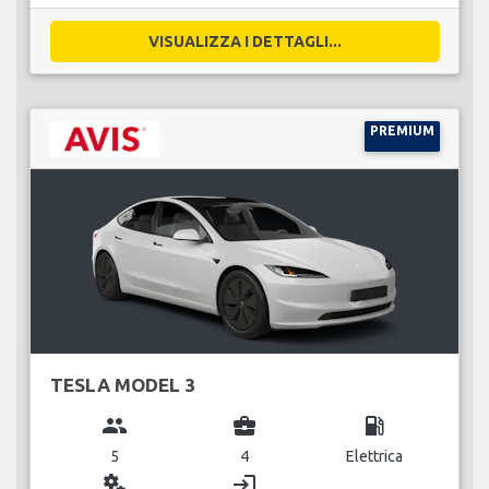
VISUALIZZA I DETTAGLI...
PREMIUM
TESLA MODEL 3
group
business_center
local_gas_station
5
4
Elettrica
miscellaneous_services
login