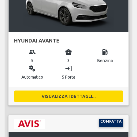
HYUNDAI AVANTE
group
business_center
local_gas_station
5
3
Benzina
miscellaneous_services
login
Automatico
5 Porta
VISUALIZZA I DETTAGLI...
COMPATTA