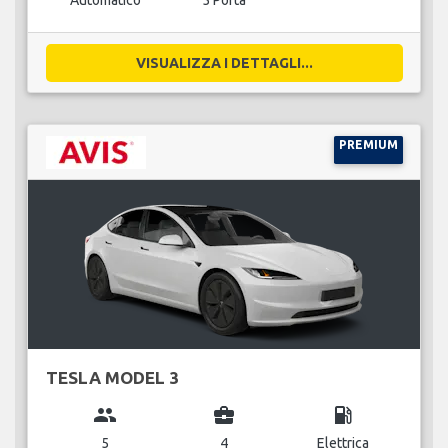
Automatico
5 Porta
VISUALIZZA I DETTAGLI...
PREMIUM
TESLA MODEL 3
group
business_center
local_gas_station
5
4
Elettrica