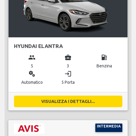
HYUNDAI ELANTRA
group
business_center
local_gas_station
5
3
Benzina
miscellaneous_services
login
Automatico
5 Porta
VISUALIZZA I DETTAGLI...
INTERMEDIA