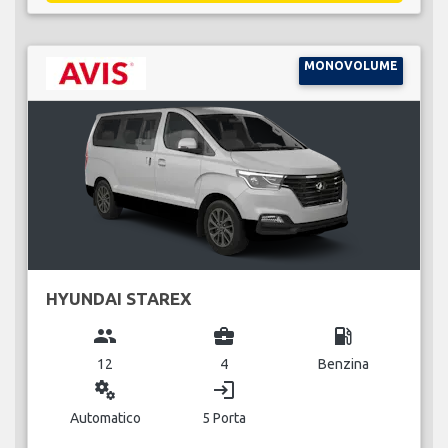
MONOVOLUME
HYUNDAI STAREX
group
business_center
local_gas_station
12
4
Benzina
miscellaneous_services
login
Automatico
5 Porta