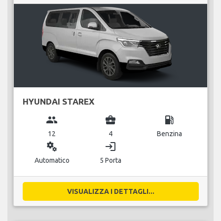
HYUNDAI STAREX
group
business_center
local_gas_station
12
4
Benzina
miscellaneous_services
login
Automatico
5 Porta
VISUALIZZA I DETTAGLI...