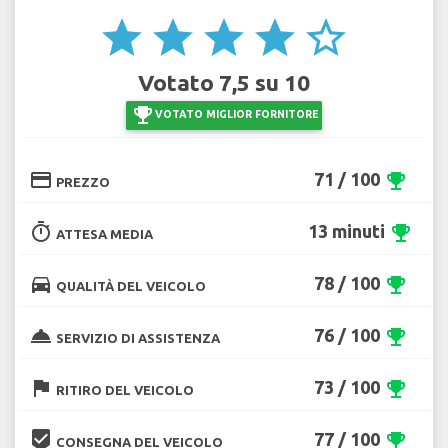
star
star
star
star
star_border
Votato 7,5 su 10
emoji_events
VOTATO MIGLIOR FORNITORE
credit_card
71 / 100
emoji_events
PREZZO
timer
13 minuti
emoji_events
ATTESA MEDIA
directions_car
78 / 100
emoji_events
QUALITÀ DEL VEICOLO
room_service
76 / 100
emoji_events
SERVIZIO DI ASSISTENZA
flag
73 / 100
emoji_events
RITIRO DEL VEICOLO
beenhere
77 / 100
emoji_events
CONSEGNA DEL VEICOLO