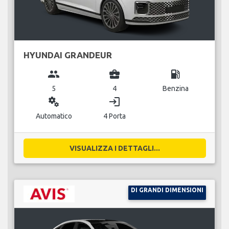
HYUNDAI GRANDEUR
group
business_center
local_gas_station
5
4
Benzina
miscellaneous_services
login
Automatico
4 Porta
VISUALIZZA I DETTAGLI...
DI GRANDI DIMENSIONI