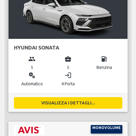
HYUNDAI SONATA
group
business_center
local_gas_station
5
5
Benzina
miscellaneous_services
login
Automatico
4 Porta
VISUALIZZA I DETTAGLI...
MONOVOLUME