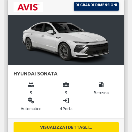
DI GRANDI DIMENSIONI
HYUNDAI SONATA
group
business_center
local_gas_station
5
5
Benzina
miscellaneous_services
login
Automatico
4 Porta
VISUALIZZA I DETTAGLI...