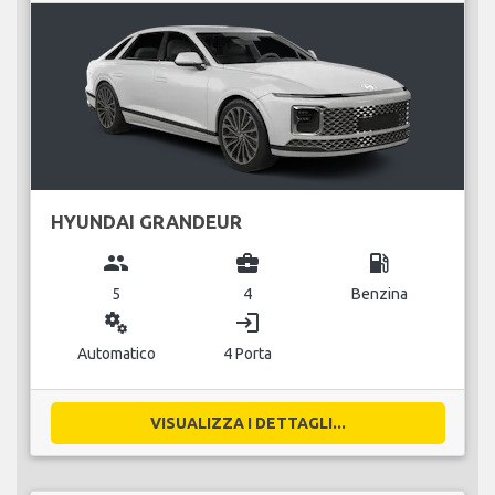
HYUNDAI GRANDEUR
group
business_center
local_gas_station
5
4
Benzina
miscellaneous_services
login
Automatico
4 Porta
VISUALIZZA I DETTAGLI...