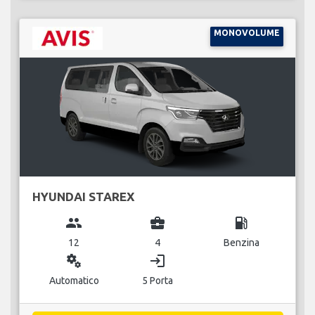
MONOVOLUME
HYUNDAI STAREX
group
business_center
local_gas_station
12
4
Benzina
miscellaneous_services
login
Automatico
5 Porta