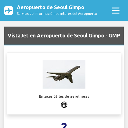
Aeropuerto de Seoul Gimpo
Servicios e Información de interés del Aeropuerto
VistaJet en Aeropuerto de Seoul Gimpo - GMP
Enlaces útiles de aerolíneas
2