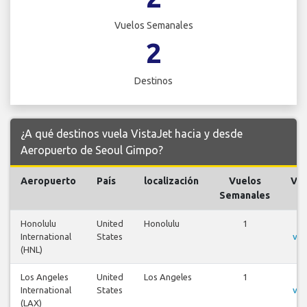
Vuelos Semanales
2
Destinos
¿A qué destinos vuela VistaJet hacia y desde
Aeropuerto de Seoul Gimpo?
Aeropuerto
País
localización
Vuelos
Vue
Semanales
Honolulu
United
Honolulu
1
V
International
States
vue
(HNL)
Los Angeles
United
Los Angeles
1
V
International
States
vue
(LAX)