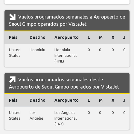
Vuelos programados semanales a Aeropuerto de
Seoul Gimpo operados por VistaJet
País
Destino
Aeropuerto
L
M
X
J
United
Honolulu
Honolulu
0
0
0
0
States
International
(HNL)
Vuelos programados semanales desde
Aeropuerto de Seoul Gimpo operados por VistaJet
País
Destino
Aeropuerto
L
M
X
J
United
Los
Los Angeles
0
0
0
0
States
Angeles
International
(LAX)