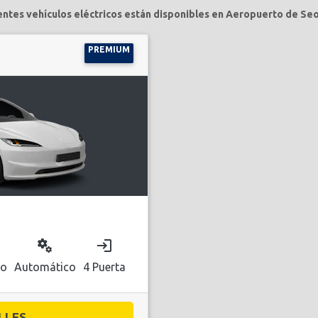
entes vehículos eléctricos están disponibles en Aeropuerto de Se
PREMIUM
miscellaneous_services
login
co
Automático
4 Puerta
LES...