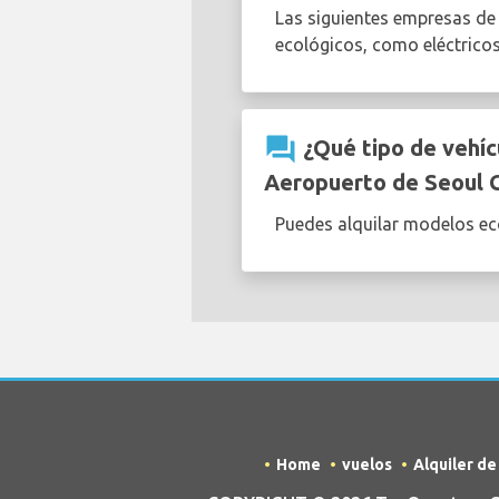
Las siguientes empresas de
ecológicos, como eléctrico
question_answer
¿Qué tipo de vehícu
Aeropuerto de Seoul 
Puedes alquilar modelos eco
Home
vuelos
Alquiler d