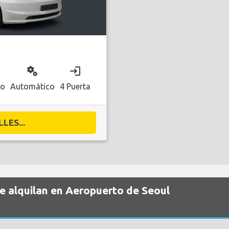
miscellaneous_services
login
co
Automático
4 Puerta
LES...
se alquilan en Aeropuerto de Seoul