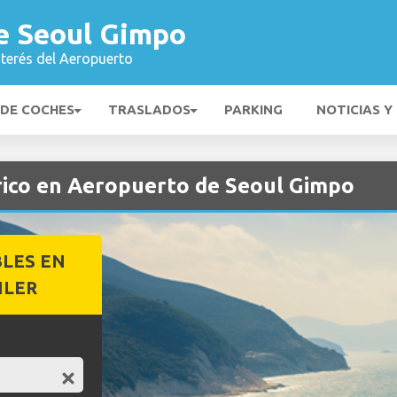
e Seoul Gimpo
nterés del Aeropuerto
 DE COCHES
TRASLADOS
PARKING
NOTICIAS Y
trico en Aeropuerto de Seoul Gimpo
BLES EN
ILER