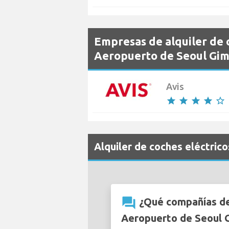
Empresas de alquiler de c
Aeropuerto de Seoul Gi
Avis
star
star
star
star
star_border
Alquiler de coches eléctric
question_answer
¿Qué compañías de a
Aeropuerto de Seoul 