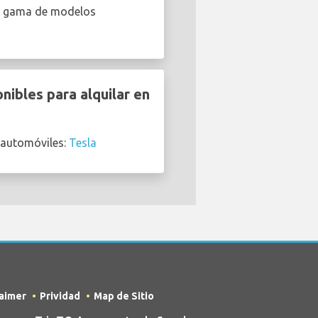
na gama de modelos
nibles para alquilar en
e automóviles:
Tesla
laimer
Prividad
Map de Sitio