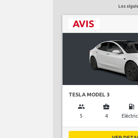
Los sigui
TESLA MODEL 3
group
business_center
local_gas_station
5
4
Eléctri
VER DETAL