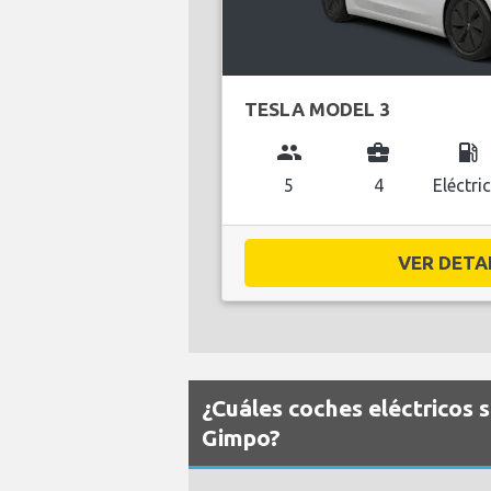
TESLA MODEL 3
group
business_center
local_gas_station
5
4
Eléctri
VER DETAL
¿Cuáles coches eléctricos 
Gimpo?