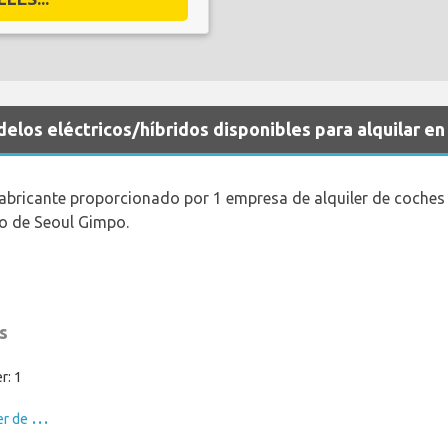
los eléctricos/híbridos disponibles para alquilar e
fabricante proporcionado por 1 empresa de alquiler de coches
to de Seoul Gimpo.
s
1
r: 1
V
er coches de alquiler de Tesla