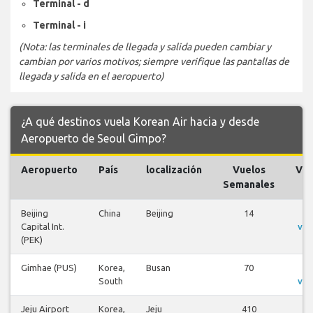
Terminal - d
Terminal - i
(Nota: las terminales de llegada y salida pueden cambiar y
cambian por varios motivos; siempre verifique las pantallas de
llegada y salida en el aeropuerto)
¿A qué destinos vuela Korean Air hacia y desde
Aeropuerto de Seoul Gimpo?
Aeropuerto
País
localización
Vuelos
Vue
Semanales
Beijing
China
Beijing
14
V
Capital Int.
vue
(PEK)
Gimhae (PUS)
Korea,
Busan
70
V
South
vue
Jeju Airport
Korea,
Jeju
410
V