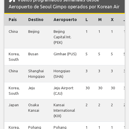
Aeropuerto de Seoul Gimpo operados por Korean Air
País
Destino
Aeropuerto
L
M
X
J
China
Beijing
Beijing
1
1
1
1
Capital Int.
(PEK)
Korea,
Busan
Gimhae (PUS)
5
5
5
5
South
China
Shanghai
Hongqiao
3
3
3
3
Hongqiao
(SHA)
Korea,
Jeju
Jeju Airport
30
30
30
31
South
(CJU)
Japan
Osaka
Kansai
2
2
2
2
Kansai
International
(KIX)
Korea,
Pohang
Pohang
1
1
1
1