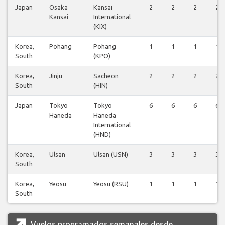
Japan
Osaka
Kansai
2
2
2
2
Kansai
International
(KIX)
Korea,
Pohang
Pohang
1
1
1
1
South
(KPO)
Korea,
Jinju
Sacheon
2
2
2
2
South
(HIN)
Japan
Tokyo
Tokyo
6
6
6
6
Haneda
Haneda
International
(HND)
Korea,
Ulsan
Ulsan (USN)
3
3
3
3
South
Korea,
Yeosu
Yeosu (RSU)
1
1
1
1
South
Vuelos programados semanales desde