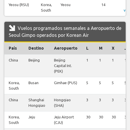
Yeosu (RSU)
Korea,
Yeosu
14
V
South
vue
Vuelos programados semanales a Aeropuerto de
Seoul Gimpo operados por Korean Air
País
Destino
Aeropuerto
L
M
X
J
China
Beijing
Beijing
1
1
1
1
Capital Int.
(PEK)
Korea,
Busan
Gimhae (PUS)
5
5
5
5
South
China
Shanghai
Hongqiao
3
3
3
3
Hongqiao
(SHA)
Korea,
Jeju
Jeju Airport
30
30
30
31
South
(CJU)