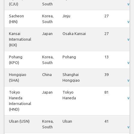
(CJU)
South
vue
Sacheon
Korea,
Jinju
27
V
(HIN)
South
vue
Kansai
Japan
Osaka Kansai
27
V
International
vue
(KIX)
Pohang
Korea,
Pohang
13
V
(KPO)
South
vue
Hongqiao
China
Shanghai
39
V
(SHA)
Hongqiao
vue
Tokyo
Japan
Tokyo
81
V
Haneda
Haneda
vue
International
(HND)
Ulsan (USN)
Korea,
Ulsan
41
V
South
vue