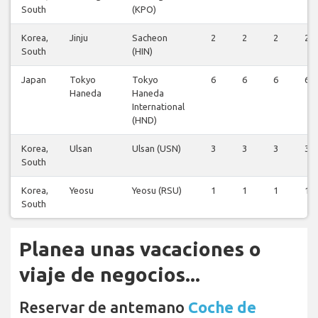
South
(KPO)
Korea,
Jinju
Sacheon
2
2
2
2
South
(HIN)
Japan
Tokyo
Tokyo
6
6
6
6
Haneda
Haneda
International
(HND)
Korea,
Ulsan
Ulsan (USN)
3
3
3
3
South
Korea,
Yeosu
Yeosu (RSU)
1
1
1
1
South
Planea unas vacaciones o
viaje de negocios...
Reservar de antemano
Coche de