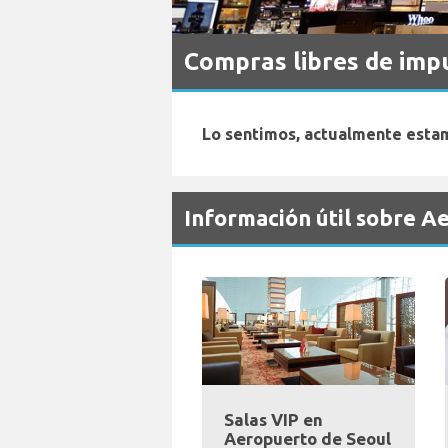
Compras libres de imp
Lo sentimos, actualmente estam
Información útil sobre 
Salas VIP en
Aeropuerto de Seoul