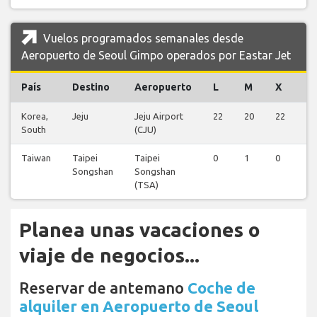
Vuelos programados semanales desde
Aeropuerto de Seoul Gimpo operados por Eastar Jet
País
Destino
Aeropuerto
L
M
X
J
Korea,
Jeju
Jeju Airport
22
20
22
20
South
(CJU)
Taiwan
Taipei
Taipei
0
1
0
1
Songshan
Songshan
(TSA)
Planea unas vacaciones o
viaje de negocios...
Reservar de antemano
Coche de
alquiler en Aeropuerto de Seoul