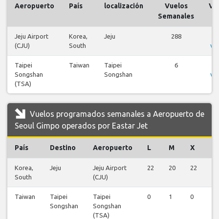
Aeropuerto
País
localización
Vuelos
Vu
Semanales
Jeju Airport
Korea,
Jeju
288
V
(CJU)
South
vu
Taipei
Taiwan
Taipei
6
V
Songshan
Songshan
vu
(TSA)
Vuelos programados semanales a Aeropuerto de
Seoul Gimpo operados por Eastar Jet
País
Destino
Aeropuerto
L
M
X
J
Korea,
Jeju
Jeju Airport
22
20
22
20
South
(CJU)
Taiwan
Taipei
Taipei
0
1
0
1
Songshan
Songshan
(TSA)