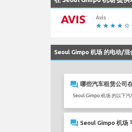
Avis
star
star
star
star
star_border
Seoul Gimpo 机场 的电
question_answer
哪些汽车租赁公司在 
Seoul Gimpo 机场
question_answer
Seoul Gimpo