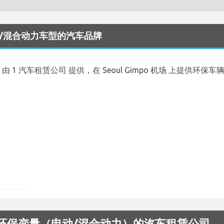
用电动/混合动力车型的汽车品牌
，由 1 汽车租赁公司 提供，在 Seoul Gimpo 机场 上提供环
场 提供环保变量（电动/混合动力）的汽车租赁公司