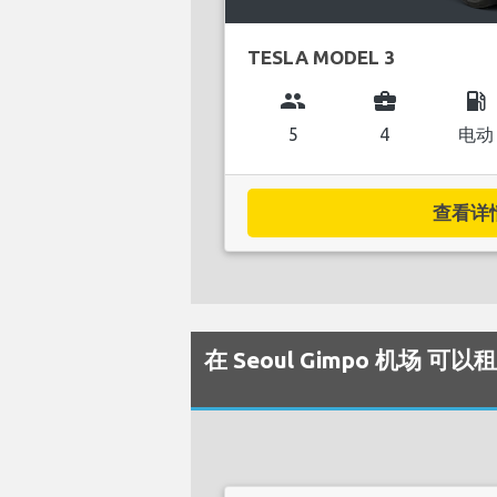
TESLA MODEL 3
group
business_center
local_gas_station
5
4
电动
查看详情.
在 Seoul Gimpo 机场 