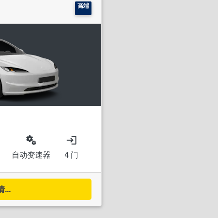
高端
miscellaneous_services
login
自动变速器
4 门
..