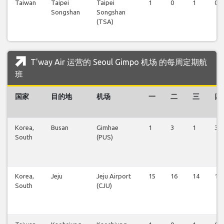
Taiwan
Taipei
Taipei
1
0
1
0
Songshan
Songshan
(TSA)
T'way Air 运营的 Seoul Gimpo 机场 的每周定期航
班
国家
目的地
机场
一
二
三
四
Korea,
Busan
Gimhae
1
3
1
3
South
(PUS)
Korea,
Jeju
Jeju Airport
15
16
14
16
South
(CJU)