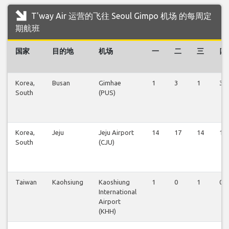
T'way Air 运营的飞往 Seoul Gimpo 机场 的每周定
期航班
国家
目的地
机场
一
二
三
四
Korea,
Busan
Gimhae
1
3
1
3
South
(PUS)
Korea,
Jeju
Jeju Airport
14
17
14
16
South
(CJU)
Taiwan
Kaohsiung
Kaoshiung
1
0
1
0
International
Airport
(KHH)