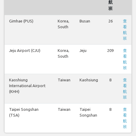
航
班
Gimhae (PUS)
Korea,
Busan
26
查
South
看
航
班
Jeju Airport (CJU)
Korea,
Jeju
209
查
South
看
航
班
Kaoshiung
Taiwan
Kaohsiung
8
查
International Airport
看
(KHH)
航
班
Taipei Songshan
Taiwan
Taipei
8
查
(TSA)
Songshan
看
航
班