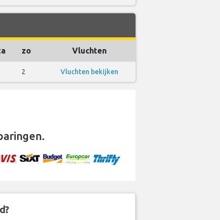
za
zo
Vluchten
3
2
Vluchten bekijken
aringen.
d?