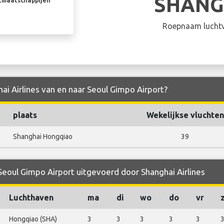
SHANG
rtmaatschappijen
Roepnaam luchtv
hai Airlines van en naar Seoul Gimpo Airport?
plaats
Wekelijkse vluchten
Shanghai Hongqiao
39
 Seoul Gimpo Airport uitgevoerd door Shanghai Airlines
Luchthaven
ma
di
wo
do
vr
Hongqiao (SHA)
3
3
3
3
3