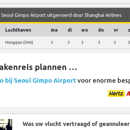
f Seoul Gimpo Airport uitgevoerd door Shanghai Airlines
Luchthaven
ma
di
wo
do
vr
Hongqiao (SHA)
3
3
3
3
3
zakenreis plannen …
o bij Seoul Gimpo Airport
voor enorme besp
Was uw vlucht vertraagd of geannuleer