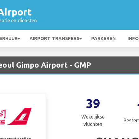
Airport
matie en diensten
ERHUUR
AIRPORT TRANSFERS
PARKEREN
INFO
Seoul Gimpo Airport - GMP
39
Wekelijkse
Beste
vluchten