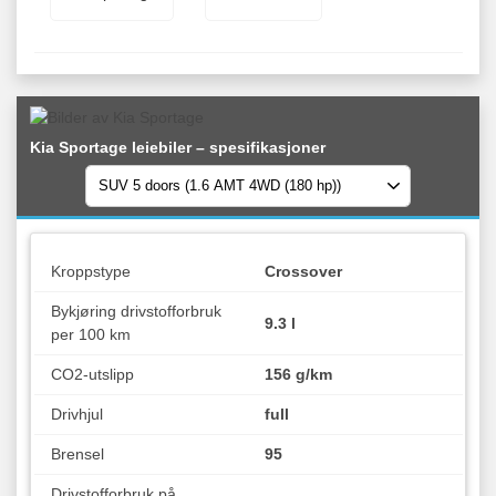
Kia Sportage leiebiler – spesifikasjoner
Kroppstype
Crossover
Bykjøring drivstofforbruk
9.3 l
per 100 km
CO2-utslipp
156 g/km
Drivhjul
full
Brensel
95
Drivstofforbruk på