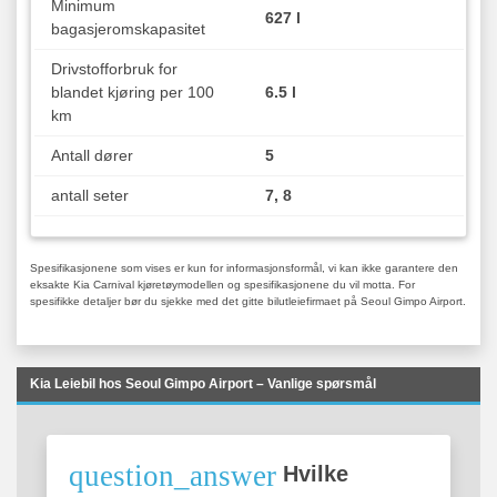
Minimum
627 l
bagasjeromskapasitet
Drivstofforbruk for
blandet kjøring per 100
6.5 l
km
Antall dører
5
antall seter
7, 8
Spesifikasjonene som vises er kun for informasjonsformål, vi kan ikke garantere den
eksakte Kia Carnival kjøretøymodellen og spesifikasjonene du vil motta. For
spesifikke detaljer bør du sjekke med det gitte bilutleiefirmaet på Seoul Gimpo Airport.
Kia Leiebil hos Seoul Gimpo Airport – Vanlige spørsmål
question_answer
Hvilke