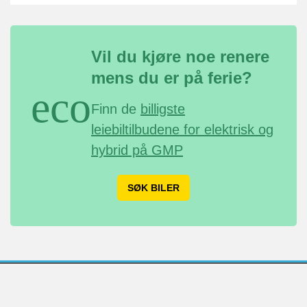
Vil du kjøre noe renere
mens du er på ferie?
eco
Finn de
billigste
leiebiltilbudene for elektrisk og
hybrid på GMP
SØK BILER
Home
Flyreiser
Biluthyrning
Flyplasstransport