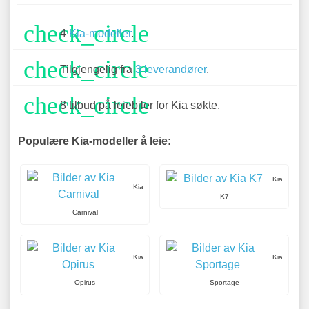
check_circle
4
Kia-modeller
.
check_circle
Tilgjengelig fra
3 leverandører
.
check_circle
8 tilbud på leiebiler for Kia søkte.
Populære Kia-modeller å leie:
Kia
Kia
K7
Carnival
Kia
Kia
Opirus
Sportage