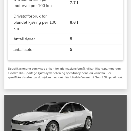
7.7 l
motorvei per 100 km
Drivstofforbruk for
blandet kjøring per 100
8.6 l
km
Antall dører
5
antall seter
5
Spesifikasjonene som vises er kun for informasjonsformål, vi kan ikke garantere den
eksakte Kia Sportage kjøretøymodellen og spesifikasjonene du vil motta. For
spesifikke detaljer bør du sjekke med det gitte bilutleiefirmaet på Seoul Gimpo Airport.