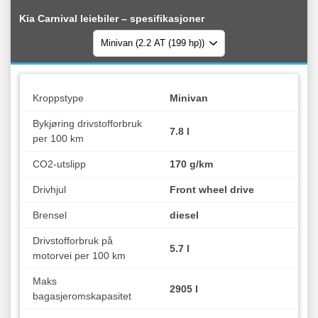
Kia Carnival leiebiler – spesifikasjoner
Kroppstype
Minivan
Bykjøring drivstofforbruk
7.8 l
per 100 km
CO2-utslipp
170 g/km
Drivhjul
Front wheel drive
Brensel
diesel
Drivstofforbruk på
5.7 l
motorvei per 100 km
Maks
2905 l
bagasjeromskapasitet