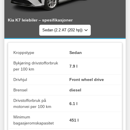
Kia K7 leiebiler – spesifikasjoner
Kroppstype
Sedan
Bykjøring drivstofforbruk
7.9 l
per 100 km
Drivhjul
Front wheel drive
Brensel
diesel
Drivstofforbruk på
6.1 l
motorvei per 100 km
Minimum
451 l
bagasjeromskapasitet