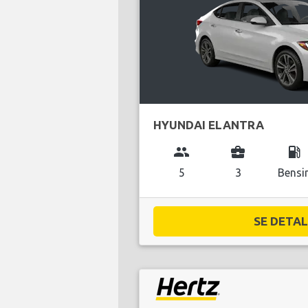
HYUNDAI ELANTRA
group
business_center
local_gas_station
5
3
Bensi
SE DETALJ