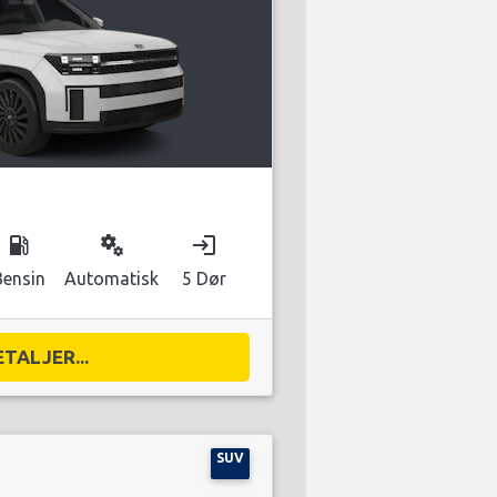
local_gas_station
miscellaneous_services
login
Bensin
Automatisk
5 Dør
ETALJER...
SUV