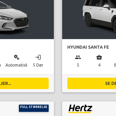
HYUNDAI SANTA FE
miscellaneous_services
login
group
business_center
n
Automatisk
5 Dør
5
4
ER...
SE D
FULL STØRRELSE