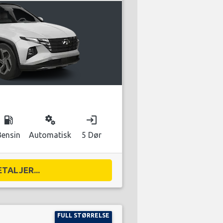
local_gas_station
miscellaneous_services
login
Bensin
Automatisk
5 Dør
ETALJER...
FULL STØRRELSE