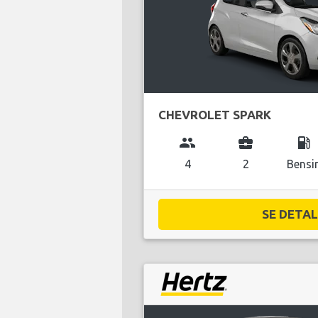
CHEVROLET SPARK
group
business_center
local_gas_station
4
2
Bensi
SE DETALJ