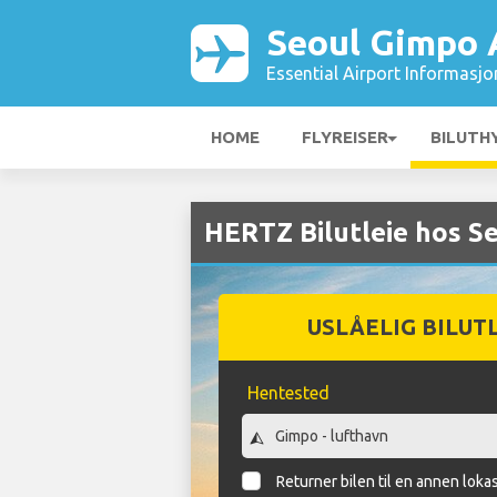
Seoul Gimpo 
Essential Airport Informasjo
HOME
FLYREISER
BILUTH
HERTZ Bilutleie hos S
USLÅELIG BILUT
Hentested
Returner bilen til en annen loka