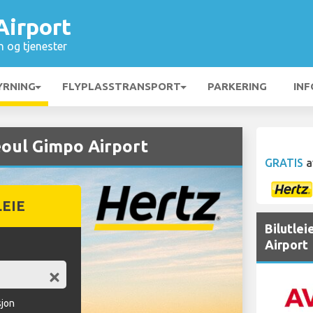
Airport
n og tjenester
YRNING
FLYPLASSTRANSPORT
PARKERING
INF
eoul Gimpo Airport
GRATIS
a
LEIE
Bilutle
Airport
sjon