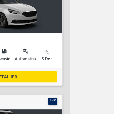
local_gas_station
miscellaneous_services
login
Bensin
Automatisk
5 Dør
ETALJER...
SUV