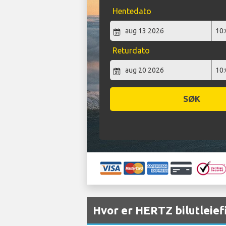
Hentedato
Returdato
SØK
Hvor er HERTZ bilutleief