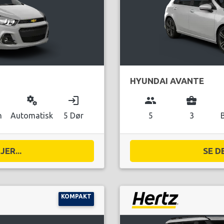
HYUNDAI AVANTE
miscellaneous_services
login
group
business_center
n
Automatisk
5 Dør
5
3
ER...
SE D
KOMPAKT