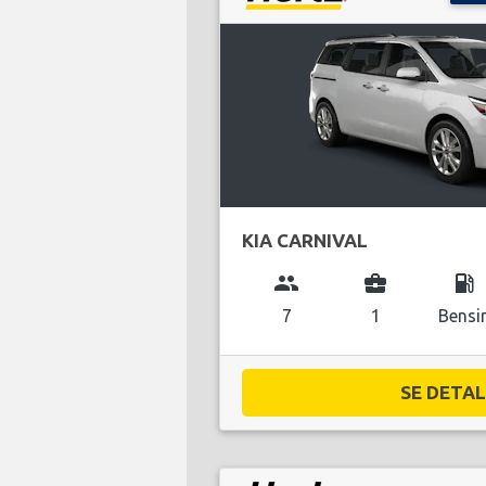
KIA CARNIVAL
group
business_center
local_gas_station
7
1
Bensi
SE DETALJ