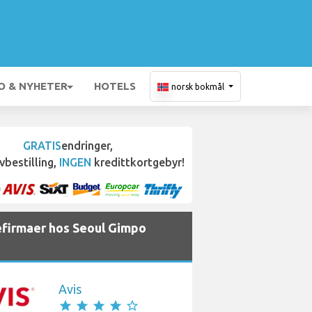
O & NYHETER
HOTELS
norsk bokmål
GRATIS
endringer,
vbestilling,
INGEN
kredittkortgebyr!
iefirmaer hos Seoul Gimpo
Avis
star
star
star
star
star_border