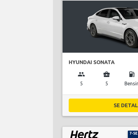
HYUNDAI SONATA
group
business_center
local_gas_station
5
5
Bensi
SE DETALJ
7-S