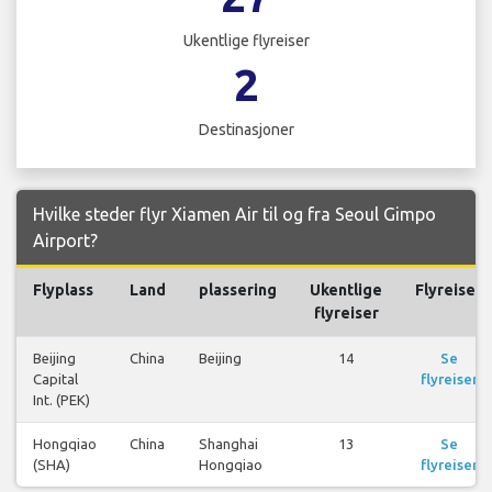
Ukentlige flyreiser
2
Destinasjoner
Hvilke steder flyr Xiamen Air til og fra Seoul Gimpo
Airport?
Flyplass
Land
plassering
Ukentlige
Flyreiser
flyreiser
Beijing
China
Beijing
14
Se
Capital
flyreiser
Int. (PEK)
Hongqiao
China
Shanghai
13
Se
(SHA)
Hongqiao
flyreiser