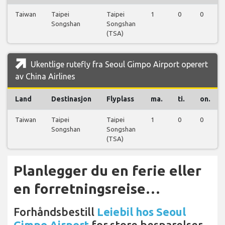
Taiwan
Taipei
Taipei
1
0
0
Songshan
Songshan
(TSA)
Ukentlige rutefly fra Seoul Gimpo Airport operert
av China Airlines
Land
Destinasjon
Flyplass
ma.
ti.
on.
Taiwan
Taipei
Taipei
1
0
0
Songshan
Songshan
(TSA)
Planlegger du en ferie eller
en forretningsreise…
Forhåndsbestill
Leiebil hos Seoul
Gimpo Airport
for store besparelser.