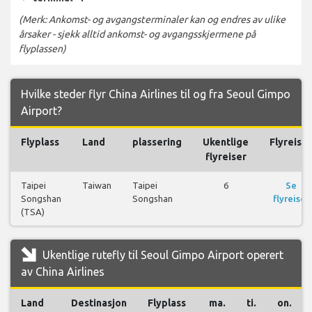
(Merk: Ankomst- og avgangsterminaler kan og endres av ulike
årsaker - sjekk alltid ankomst- og avgangsskjermene på
flyplassen)
Hvilke steder flyr China Airlines til og fra Seoul Gimpo
Airport?
Flyplass
Land
plassering
Ukentlige
Flyreiser
flyreiser
Taipei
Taiwan
Taipei
6
Se
Songshan
Songshan
flyreiser
(TSA)
Ukentlige rutefly til Seoul Gimpo Airport operert
av China Airlines
Land
Destinasjon
Flyplass
ma.
ti.
on.