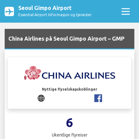
Seoul Gimpo Airport
Essential Airport Informasjon og tjenester
China Airlines på Seoul Gimpo Airport – GMP
Nyttige flyselskapskoblinger
6
Ukentlige flyreiser