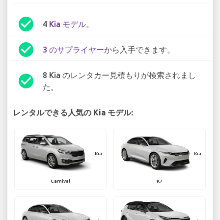
check_circle
4
Kia モデル
。
check_circle
3 のサプライヤー
から入手できます。
8 Kia のレンタカー見積もりが検索されまし
check_circle
た。
レンタルできる人気の Kia モデル:
Kia
Kia
Carnival
K7