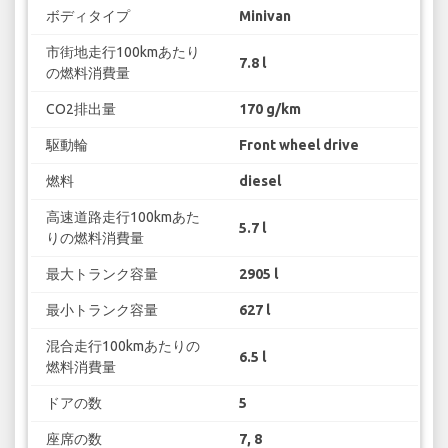
ボディタイプ
Minivan
市街地走行100kmあたり
7.8 l
の燃料消費量
CO2排出量
170 g/km
駆動輪
Front wheel drive
燃料
diesel
高速道路走行100kmあた
5.7 l
りの燃料消費量
最大トランク容量
2905 l
最小トランク容量
627 l
混合走行100kmあたりの
6.5 l
燃料消費量
ドアの数
5
座席の数
7, 8