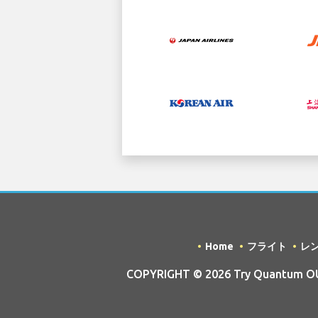
Home
フライト
レ
COPYRIGHT © 2026 Try Quantum OU t