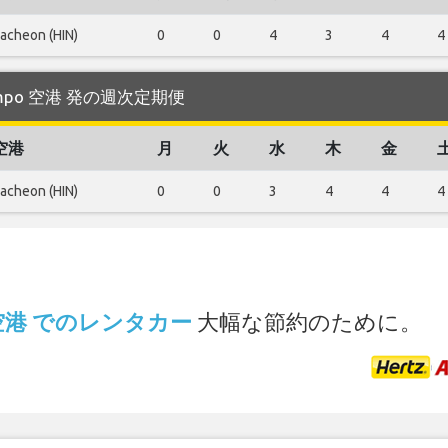
acheon (HIN)
0
0
4
3
4
4
 Gimpo 空港 発の週次定期便
空港
月
火
水
木
金
acheon (HIN)
0
0
3
4
4
4
.
po 空港 でのレンタカー
大幅な節約のために。