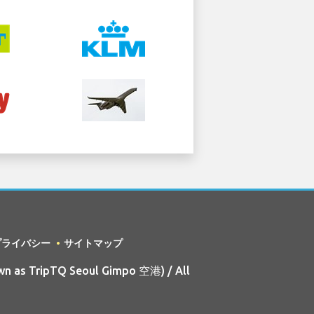
プライバシー
サイトマップ
wn as TripTQ Seoul Gimpo 空港) / All