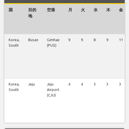
国
目的
空港
月
火
水
木
金
地
Korea,
Busan
Gimhae
9
9
8
9
11
South
(PUS)
Korea,
Jeju
Jeju
4
4
3
3
3
South
Airport
(CJU)