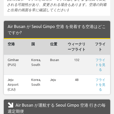
される可能性があり、変更される場合もあります。空港の到着
と出発の画面を常に確認してください)
Air Busan が Seoul Gimpo 空港 を発着する空港はどこ
ですか?
空港
国
位置
ウィークリ
フライ
ーフライト
ト
Gimhae
Korea,
Busan
132
フライ
(PUS)
South
トを見
る
Jeju
Korea,
Jeju
48
フライ
Airport
South
トを見
(CJU)
る
Air Busan が運航する Seoul Gimpo 空港 行きの毎
週定期便