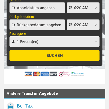
Rückgabedatum
Passagiere
SUCHEN
Andere Transfer Angebote
Bei Taxi
local_taxi