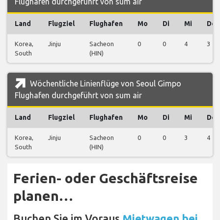
Flughafen durchgeführt von sum air
Land
Flugziel
Flughafen
Mo
Di
Mi
Do
Korea,
Jinju
Sacheon
0
0
4
3
South
(HIN)
Wöchentliche Linienflüge von Seoul Gimpo
Flughafen durchgeführt von sum air
Land
Flugziel
Flughafen
Mo
Di
Mi
Do
Korea,
Jinju
Sacheon
0
0
3
4
South
(HIN)
Ferien- oder Geschäftsreise
planen…
Buchen Sie im Voraus
Mietwagen bei