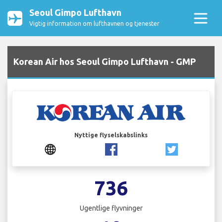
Seoul Gimpo Lufthavn
Vigtig information om lufthavnen og tjenester
Korean Air hos Seoul Gimpo Lufthavn - GMP
Nyttige flyselskabslinks
736
Ugentlige flyvninger