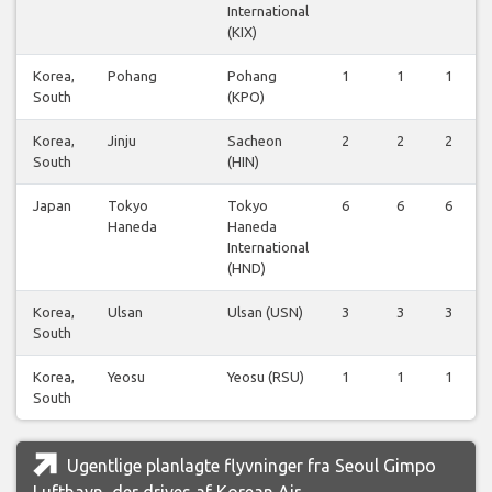
International
(KIX)
Korea,
Pohang
Pohang
1
1
1
South
(KPO)
Korea,
Jinju
Sacheon
2
2
2
South
(HIN)
Japan
Tokyo
Tokyo
6
6
6
Haneda
Haneda
International
(HND)
Korea,
Ulsan
Ulsan (USN)
3
3
3
South
Korea,
Yeosu
Yeosu (RSU)
1
1
1
South
Ugentlige planlagte flyvninger fra Seoul Gimpo
Lufthavn, der drives af Korean Air