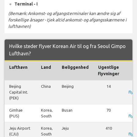
Terminal - i
(Bemærk: Ankomst- og afgangsterminaler kan ændre sig af
forskellige årsager - tjek altid ankomst- og afgangsskærmene i
lufthavnen)
Hvilke steder flyver Korean Air til og fra Seoul Gimpo
Lufthavn?
Lufthavn
Land
Beliggenhed
Ugentlige
F
flyvninger
Beijing
China
Beijing
14
S
Capital Int.
flyr
(PEK)
Gimhae
Korea,
Busan
70
S
(PUS)
South
flyr
Jeju Airport
Korea,
Jeju
410
S
(CJU)
South
flyr