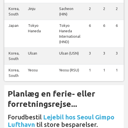
Korea,
Jinju
Sacheon
2
2
2
South
(HIN)
Japan
Tokyo
Tokyo
6
6
6
Haneda
Haneda
International
(HND)
Korea,
Ulsan
Ulsan (USN)
3
3
3
South
Korea,
Yeosu
Yeosu (RSU)
1
1
1
South
Planlæg en ferie- eller
forretningsrejse...
Forudbestil
Lejebil hos Seoul Gimpo
Lufthavn
til store besparelser.