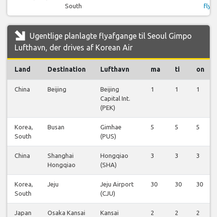
South
flyr
Ugentlige planlagte flyafgange til Seoul Gimpo
Lufthavn, der drives af Korean Air
Land
Destination
Lufthavn
ma
ti
on
China
Beijing
Beijing
1
1
1
Capital Int.
(PEK)
Korea,
Busan
Gimhae
5
5
5
South
(PUS)
China
Shanghai
Hongqiao
3
3
3
Hongqiao
(SHA)
Korea,
Jeju
Jeju Airport
30
30
30
South
(CJU)
Japan
Osaka Kansai
Kansai
2
2
2