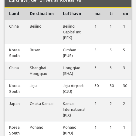
Land
Destination
Lufthavn
ma
ti
on
China
Beijing
Beijing
1
1
1
Capital Int.
(PEK)
Korea,
Busan
Gimhae
5
5
5
South
(PUS)
China
Shanghai
Hongqiao
3
3
3
Hongqiao
(SHA)
Korea,
Jeju
Jeju Airport
30
30
30
South
(CJU)
Japan
Osaka Kansai
Kansai
2
2
2
International
(KIX)
Korea,
Pohang
Pohang
1
1
1
South
(KPO)