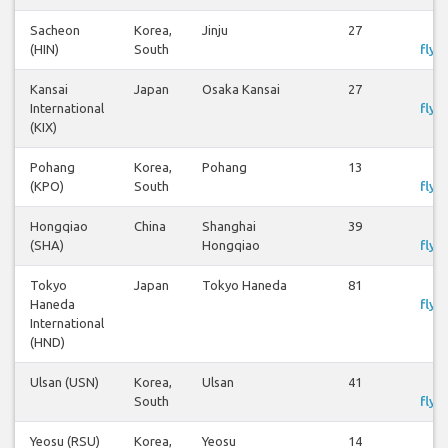
Sacheon
Korea,
Jinju
27
S
(HIN)
South
flyr
Kansai
Japan
Osaka Kansai
27
S
International
flyr
(KIX)
Pohang
Korea,
Pohang
13
S
(KPO)
South
flyr
Hongqiao
China
Shanghai
39
S
(SHA)
Hongqiao
flyr
Tokyo
Japan
Tokyo Haneda
81
S
Haneda
flyr
International
(HND)
Ulsan (USN)
Korea,
Ulsan
41
S
South
flyr
Yeosu (RSU)
Korea,
Yeosu
14
S