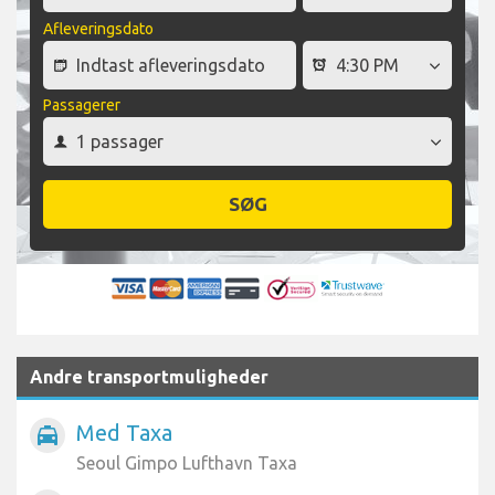
Afleveringsdato
Passagerer
SØG
Andre transportmuligheder
Med Taxa
local_taxi
Seoul Gimpo Lufthavn Taxa