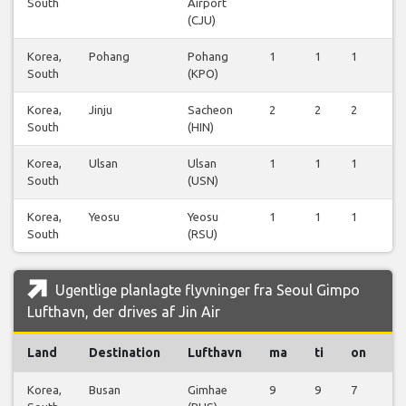
South
Airport
(CJU)
Korea,
Pohang
Pohang
1
1
1
1
South
(KPO)
Korea,
Jinju
Sacheon
2
2
2
2
South
(HIN)
Korea,
Ulsan
Ulsan
1
1
1
1
South
(USN)
Korea,
Yeosu
Yeosu
1
1
1
1
South
(RSU)
Ugentlige planlagte flyvninger fra Seoul Gimpo
Lufthavn, der drives af Jin Air
Land
Destination
Lufthavn
ma
ti
on
t
Korea,
Busan
Gimhae
9
9
7
9