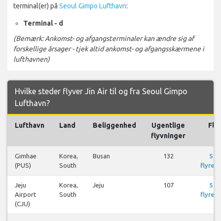
terminal(er) på
Seoul Gimpo Lufthavn
:
Terminal - d
(Bemærk: Ankomst- og afgangsterminaler kan ændre sig af
forskellige årsager - tjek altid ankomst- og afgangsskærmene i
lufthavnen)
Hvilke steder flyver Jin Air til og fra Seoul Gimpo
Lufthavn?
Lufthavn
Land
Beliggenhed
Ugentlige
Fly
flyvninger
Gimhae
Korea,
Busan
132
Se
(PUS)
South
flyrejs
Jeju
Korea,
Jeju
107
Se
Airport
South
flyrejs
(CJU)