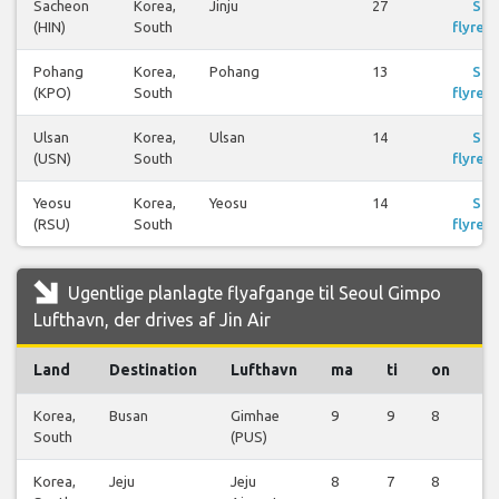
Sacheon
Korea,
Jinju
27
Se
(HIN)
South
flyrejs
Pohang
Korea,
Pohang
13
Se
(KPO)
South
flyrejs
Ulsan
Korea,
Ulsan
14
Se
(USN)
South
flyrejs
Yeosu
Korea,
Yeosu
14
Se
(RSU)
South
flyrejs
Ugentlige planlagte flyafgange til Seoul Gimpo
Lufthavn, der drives af Jin Air
Land
Destination
Lufthavn
ma
ti
on
t
Korea,
Busan
Gimhae
9
9
8
9
South
(PUS)
Korea,
Jeju
Jeju
8
7
8
8