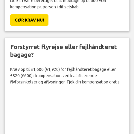
Du kan være berettiget til at modtage op til 600 EUR
kompensation pr. person i dit selskab.
GØR KRAV NU!
Forstyrret flyrejse eller fejlhåndteret
bagage?
Kræv op til £1,600 (€1,920) for fejlhåndteret bagage eller
£520 (€600) i kompensation ved kvalificerende
flyforsinkelser og aflysninger. Tjek din kompensation gratis.