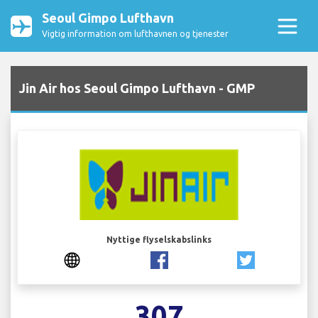
Seoul Gimpo Lufthavn
Vigtig information om lufthavnen og tjenester
Jin Air hos Seoul Gimpo Lufthavn - GMP
Nyttige flyselskabslinks
307