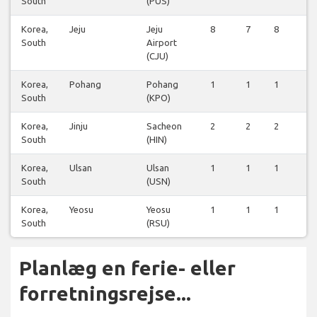
South
(PUS)
Korea,
Jeju
Jeju
8
7
8
8
South
Airport
(CJU)
Korea,
Pohang
Pohang
1
1
1
1
South
(KPO)
Korea,
Jinju
Sacheon
2
2
2
2
South
(HIN)
Korea,
Ulsan
Ulsan
1
1
1
1
South
(USN)
Korea,
Yeosu
Yeosu
1
1
1
1
South
(RSU)
Planlæg en ferie- eller
forretningsrejse...